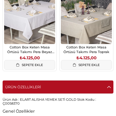
Cotton Box Keten Masa
Cotton Box Keten Masa
Örtüsü Takımı Pera Beyaz
Örtüsü Takımı Pera Toprak
175x240
₺4.125,00
₺4.125,00
SEPETE EKLE
SEPETE EKLE
ÜRÜN ÖZELLIKLERI
Ürün Adı :
ELART ALISHA YEMEK SETİ GOLD
Stok Kodu :
Ç0058370
Genel Özellikler