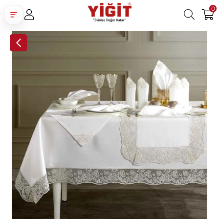
0
Üye Girişi
Üye Ol
Facebook İle Bağlan
Google İle Bağlan