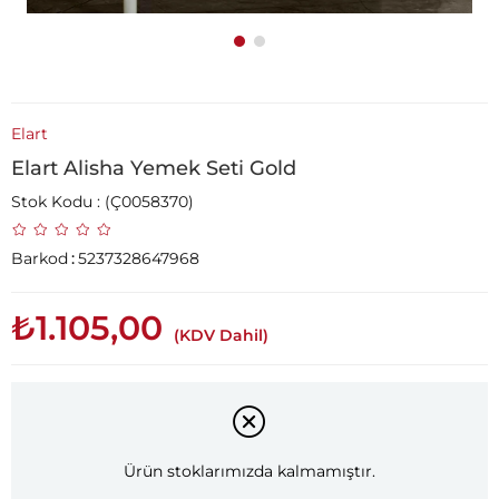
Elart
Elart Alisha Yemek Seti Gold
Stok Kodu
(Ç0058370)
Barkod
:
5237328647968
₺1.105,00
(KDV Dahil)
Ürün stoklarımızda kalmamıştır.