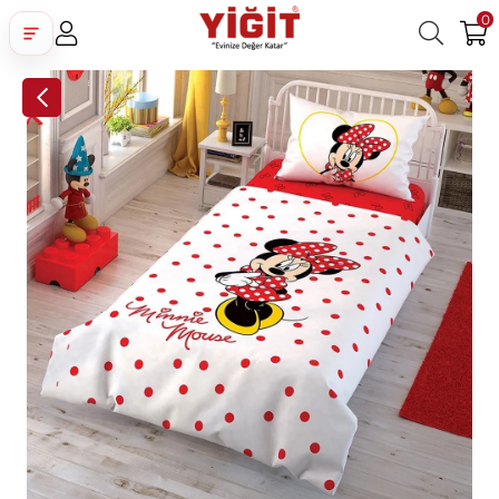
0
Üye Girişi
Üye Ol
Facebook İle Bağlan
Google İle Bağlan