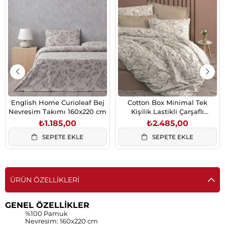
English Home Curioleaf Bej
Cotton Box Minimal Tek
Nevresim Takımı 160x220 cm
Kişilik Lastikli Çarşaflı
Nevresim Takımı Moil Bej
₺1.185,00
₺2.485,00
SEPETE EKLE
SEPETE EKLE
ÜRÜN ÖZELLIKLERI
GENEL ÖZELLİKLER
%100 Pamuk
Nevresim: 160x220 cm