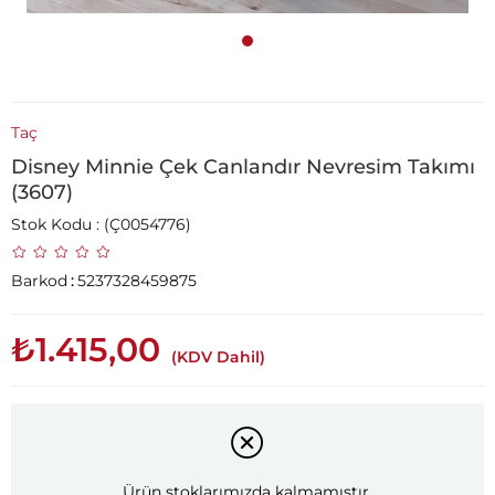
Taç
Disney Minnie Çek Canlandır Nevresim Takımı
(3607)
Stok Kodu
(Ç0054776)
Barkod
:
5237328459875
₺1.415,00
(KDV Dahil)
Ürün stoklarımızda kalmamıştır.