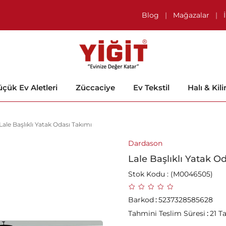
Blog
|
Mağazalar
|
çük Ev Aletleri
Züccaciye
Ev Tekstil
Halı & Kil
Lale Başlıklı Yatak Odası Takımı
Dardason
Lale Başlıklı Yatak O
Stok Kodu
(M0046505)
Barkod
:
5237328585628
Tahmini Teslim Süresi
:
21 T