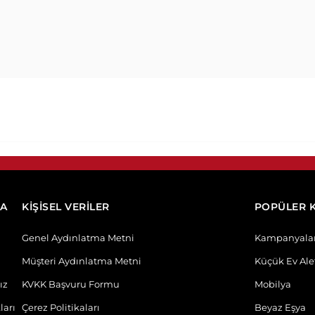
DA
KİŞİSEL VERİLER
POPÜLER 
Genel Aydınlatma Metni
Kampanyala
Müşteri Aydınlatma Metni
Küçük Ev Alet
ız
KVKK Başvuru Formu
Mobilya
ları
Çerez Politikaları
Beyaz Eşya