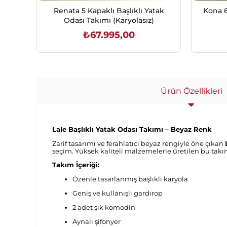
Renata 5 Kapaklı Başlıklı Yatak
Kona 6
Odası Takımı (Karyolasız)
₺67.995,00
SEPETE EKLE
Ürün Özellikleri
Lale Başlıklı Yatak Odası Takımı – Beyaz Renk
Zarif tasarımı ve ferahlatıcı beyaz rengiyle öne çıkan
seçim. Yüksek kaliteli malzemelerle üretilen bu takı
Takım İçeriği:
Özenle tasarlanmış başlıklı karyola
Geniş ve kullanışlı gardırop
2 adet şık komodin
Aynalı şifonyer