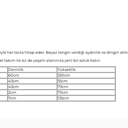
riyle her tarza hitap eder. Beyaz rengin verdiği aydınlık ve dingin atm
el takım ile siz de yaşam alanınıza yeni bir soluk katın.
Derinlik
Yükseklik
60cm
250cm
43cm
55cm
43cm
79cm
2cm
75cm
7cm
135cm