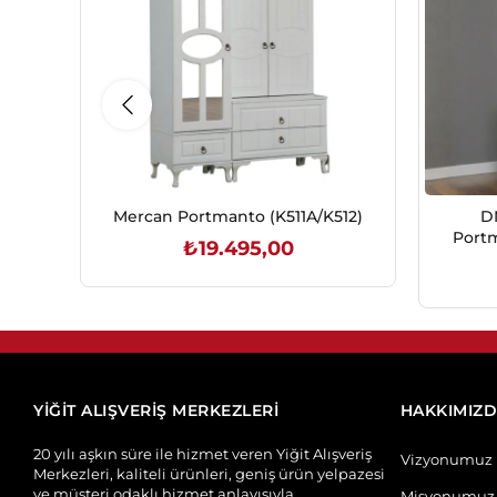
Mercan Portmanto (K511A/K512)
D
Portm
₺19.495,00
İ
SEPETE EKLE
YİĞİT ALIŞVERİŞ MERKEZLERİ
HAKKIMIZ
20 yılı aşkın süre ile hizmet veren Yiğit Alışveriş
Vizyonumuz
Merkezleri, kaliteli ürünleri, geniş ürün yelpazesi
ve müşteri odaklı hizmet anlayışıyla
Misyonumuz