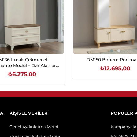
M136 Irmak Çekmeceli
DM150 Bohem Portma
anto Modül – Dar Alanlar
₺12.695,00
çin Fonksiyonel Çözüm
₺6.275,00
SEPETE EKLE
SEPETE EKLE
DA
KİŞİSEL VERİLER
POPÜLER 
Genel Aydınlatma Metni
Kampanyala
Müşteri Aydınlatma Metni
Küçük Ev Alet