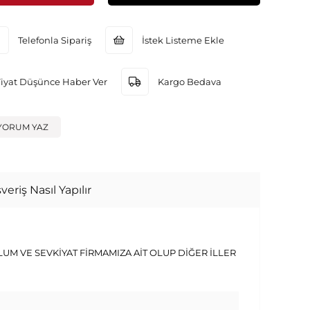
Telefonla Sipariş
İstek Listeme Ekle
Fiyat Düşünce Haber Ver
Kargo Bedava
YORUM YAZ
veriş Nasıl Yapılır
 VE SEVKİYAT FİRMAMIZA AİT OLUP DİĞER İLLER