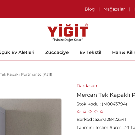
Blog
|
Mağazalar
|
çük Ev Aletleri
Züccaciye
Ev Tekstil
Halı & Kil
Tek Kapaklı Portmanto (K511)
Dardason
Mercan Tek Kapaklı P
Stok Kodu
(M0043794)
Barkod
:
5237328422541
Tahmini Teslim Süresi
:
21 T