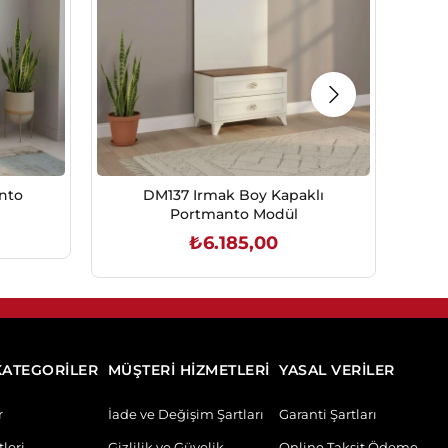
nto
DM137 Irmak Boy Kapaklı
Da
Portmanto Modül
₺6.185,00
SEPETE EKLE
KATEGORİLER
MÜŞTERİ HİZMETLERİ
YASAL VERİLER
r
İade ve Değişim Şartları
Garanti Şartları
leri
Gizlilik ve Güvelik
Online Taksit Ödeme