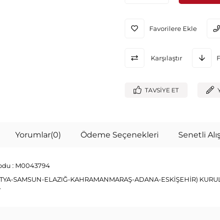
Favorilere Ekle
Karşılaştır
TAVSIYE ET
Yorumlar
(0)
Ödeme Seçenekleri
Senetli Alış
odu :
M0043794
TYA-SAMSUN-ELAZIĞ-KAHRAMANMARAŞ-ADANA-ESKİŞEHİR) KURULUM
.