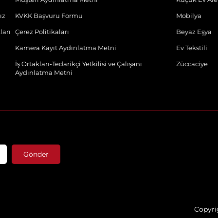
ız
KVKK Başvuru Formu
Mobilya
ları
Çerez Politikaları
Beyaz Eşya
Kamera Kayıt Aydınlatma Metni
Ev Tekstili
İş Ortakları-Tedarikçi Yetkilisi ve Çalışanı
Züccaciye
Aydınlatma Metni
Gönder
Copyrig