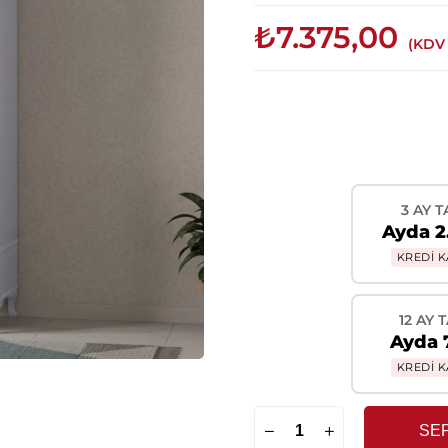
₺7.375,00
(KDV 
3 AY T
Ayda 2
KREDİ K
12 AY 
Ayda 
KREDİ K