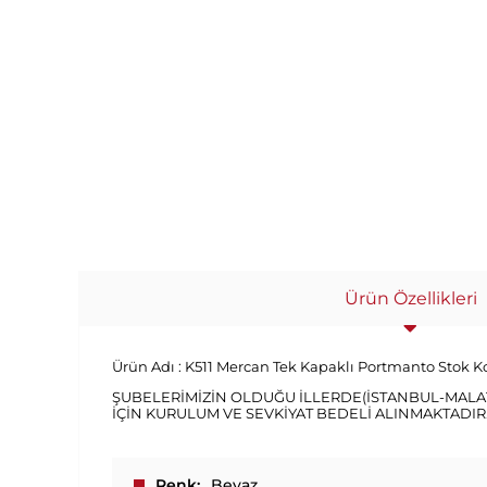
Ürün Özellikleri
Ürün Adı :
K511 Mercan Tek Kapaklı Portmanto
Stok K
ŞUBELERİMİZİN OLDUĞU İLLERDE(İSTANBUL-MALA
İÇİN KURULUM VE SEVKİYAT BEDELİ ALINMAKTADIR
Renk
Beyaz