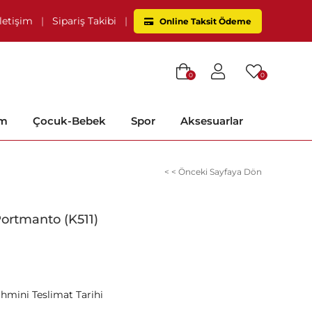
İletişim
|
Sipariş Takibi
|
Online Taksit Ödeme
0
0
im
Çocuk-Bebek
Spor
Aksesuarlar
< < Önceki Sayfaya Dön
ortmanto (K511)
ahmini Teslimat Tarihi