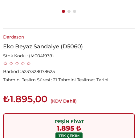
Dardason
Eko Beyaz Sandalye (D5060)
Stok Kodu
(M0041939)
Barkod
:
5237328078625
Tahmini Teslim Süresi
:
21 Tahmini Teslimat Tarihi
₺1.895,00
(KDV Dahil)
PEŞİN FİYAT
1.895 ₺
TEK ÇEKİM