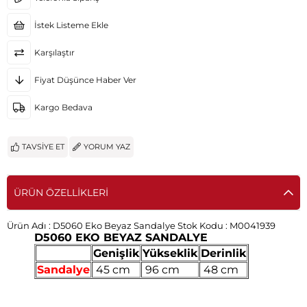
İstek Listeme Ekle
Karşılaştır
Fiyat Düşünce Haber Ver
Kargo Bedava
TAVSIYE ET
YORUM YAZ
ÜRÜN ÖZELLIKLERI
Ürün Adı :
D5060 Eko Beyaz Sandalye
Stok Kodu :
M0041939
D5060 EKO BEYAZ SANDALYE
Genişlik
Yükseklik
Derinlik
Sandalye
45 cm
96 cm
48 cm