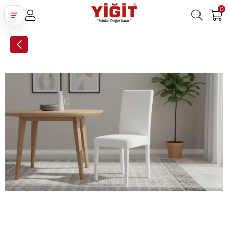
0
Üye Girişi
Üye Ol
Facebook İle Bağlan
Google İle Bağlan