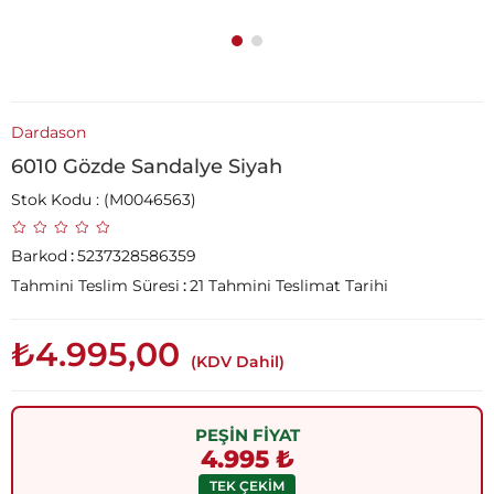
Dardason
6010 Gözde Sandalye Siyah
Stok Kodu
(M0046563)
Barkod
:
5237328586359
Tahmini Teslim Süresi
:
21 Tahmini Teslimat Tarihi
₺4.995,00
(KDV Dahil)
PEŞİN FİYAT
4.995 ₺
TEK ÇEKİM