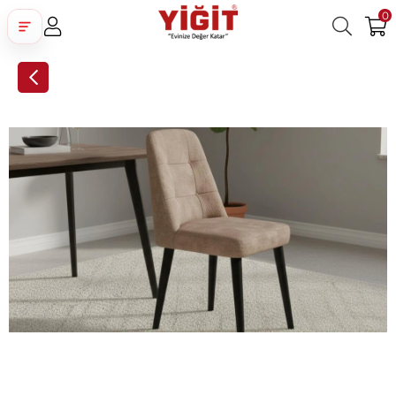
0
Üye Girişi
Üye Ol
Facebook İle Bağlan
Google İle Bağlan