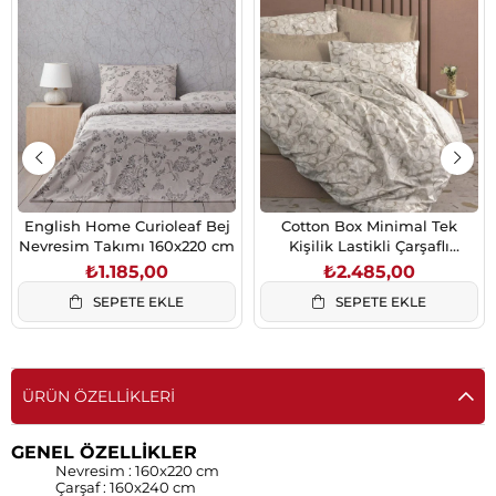
English Home Curioleaf Bej
Cotton Box Minimal Tek
Nevresim Takımı 160x220 cm
Kişilik Lastikli Çarşaflı
Nevresim Takımı Moil Bej
₺1.185,00
₺2.485,00
SEPETE EKLE
SEPETE EKLE
ÜRÜN ÖZELLIKLERI
GENEL ÖZELLİKLER
Nevresim : 160x220 cm
Çarşaf : 160x240 cm