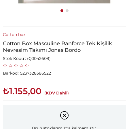
Cotton box
Cotton Box Masculine Ranforce Tek Kişilik
Nevresim Takımı Jonas Bordo
Stok Kodu
(Ç0042609)
Barkod
:
5237328386522
₺1.155,00
(KDV Dahil)
Ürün stoklarımızda kalmamıştır.