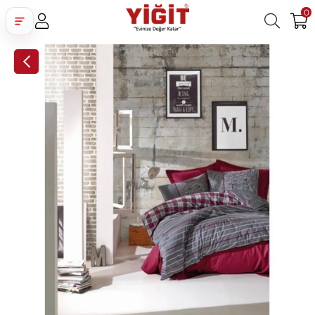
0
Üye Girişi
Üye Ol
Facebook İle Bağlan
Google İle Bağlan