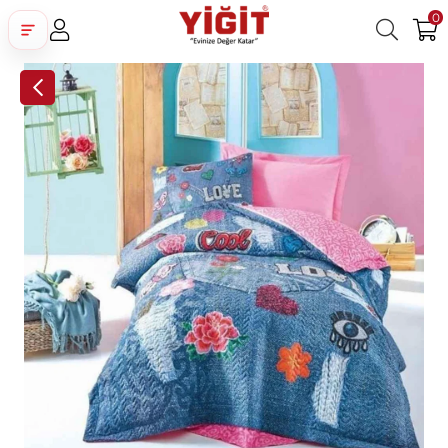
0
Üye Girişi
Üye Ol
Facebook İle Bağlan
Google İle Bağlan