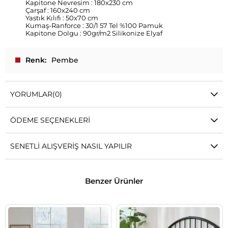
Kapitone Nevresim : 180x230 cm
Çarşaf : 160x240 cm
Yastık Kılıfı : 50x70 cm
Kumaş-Ranforce : 30/1 57 Tel %100 Pamuk
Kapitone Dolgu : 90gr/m2 Silikonize Elyaf
Renk
Pembe
YORUMLAR
(0)
ÖDEME SEÇENEKLERI
SENETLI ALIŞVERIŞ NASIL YAPILIR
Benzer Ürünler