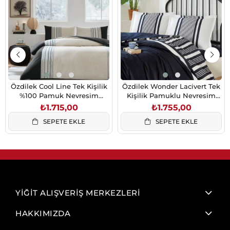
Özdilek Cool Line Tek Kişilik
Özdilek Wonder Lacivert Tek
%100 Pamuk Nevresim
Kişilik Pamuklu Nevresim
Takımı 160x220 cm Bej
Takımı Lastikli Çarşaflı
₺1.715,00
₺1.755,00
160x220
SEPETE EKLE
SEPETE EKLE
YİĞİT ALIŞVERİŞ MERKEZLERİ
HAKKIMIZDA