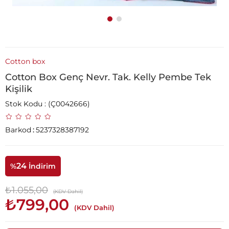
Cotton box
Cotton Box Genç Nevr. Tak. Kelly Pembe Tek
Kişilik
Stok Kodu
(Ç0042666)
Barkod
:
5237328387192
24
%
İndirim
₺1.055,00
(KDV Dahil)
₺799,00
(KDV Dahil)