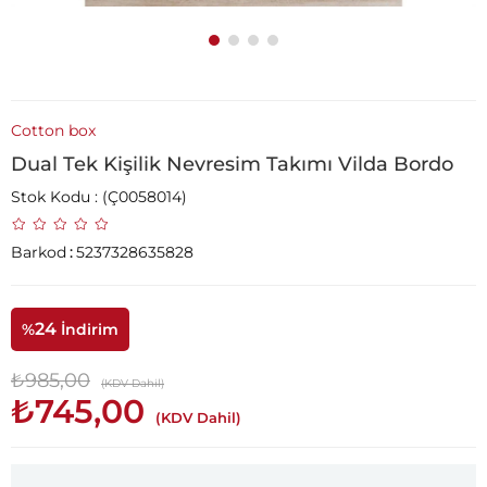
Cotton box
Dual Tek Kişilik Nevresim Takımı Vilda Bordo
Stok Kodu
(Ç0058014)
Barkod
:
5237328635828
24
%
İndirim
₺985,00
(KDV Dahil)
₺745,00
(KDV Dahil)