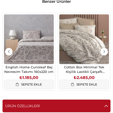
Benzer Ürünler
English Home Curioleaf Bej
Cotton Box Minimal Tek
Nevresim Takımı 160x220 cm
Kişilik Lastikli Çarşaflı
Nevresim Takımı Moil Bej
₺1.185,00
₺2.485,00
SEPETE EKLE
SEPETE EKLE
ÜRÜN ÖZELLIKLERI