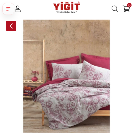
0
Üye Girişi
Üye Ol
Facebook İle Bağlan
Google İle Bağlan