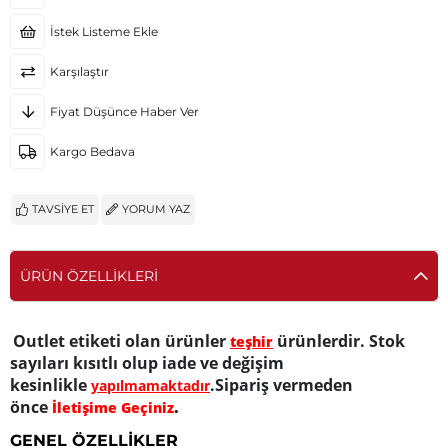
İstek Listeme Ekle
Karşılaştır
Fiyat Düşünce Haber Ver
Kargo Bedava
TAVSIYE ET
YORUM YAZ
ÜRÜN ÖZELLIKLERI
Outlet etiketi olan ürünler
ürünlerdir. Stok
teşhir
sayıları kısıtlı olup iade ve değişim
kesinlikle
.Sipariş vermeden
yapılmamaktadır
önce
.
İletişime Geçiniz
GENEL ÖZELLİKLER