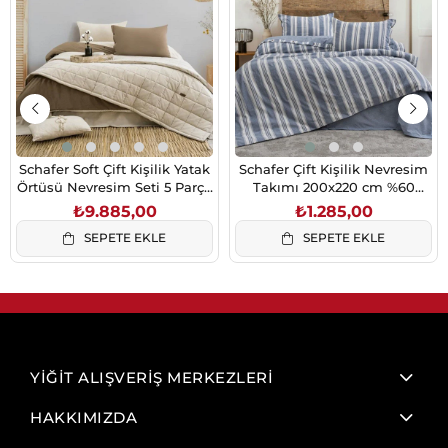
Schafer Soft Çift Kişilik Yatak
Schafer Çift Kişilik Nevresim
Örtüsü Nevresim Seti 5 Parça
Takımı 200x220 cm %60
Bej 230x250
Pamuk %40 Polyester
₺9.885,00
₺1.285,00
SEPETE EKLE
SEPETE EKLE
YİĞİT ALIŞVERİŞ MERKEZLERİ
HAKKIMIZDA