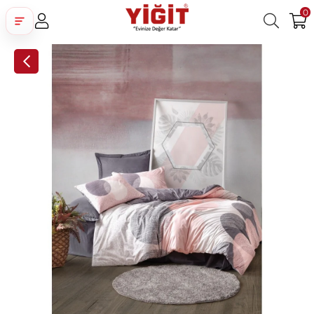
0
Üye Girişi
Üye Ol
Facebook İle Bağlan
Google İle Bağlan