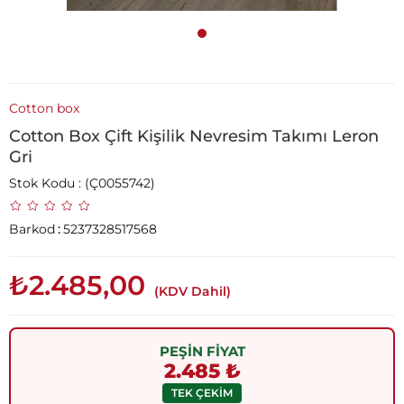
Cotton box
Cotton Box Çift Kişilik Nevresim Takımı Leron
Gri
Stok Kodu
(Ç0055742)
Barkod
:
5237328517568
₺2.485,00
(KDV Dahil)
PEŞİN FİYAT
2.485 ₺
TEK ÇEKİM