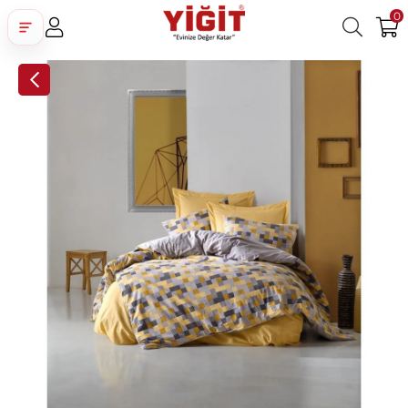
0
Üye Girişi
Üye Ol
Facebook İle Bağlan
Google İle Bağlan