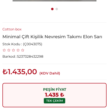
Cotton box
Minimal Çift Kişilik Nevresim Takımı Elon Sarı
Stok Kodu
(Ç0043075)
Barkod
:
5237328432298
₺1.435,00
(KDV Dahil)
PEŞİN FİYAT
1.435 ₺
TEK ÇEKİM