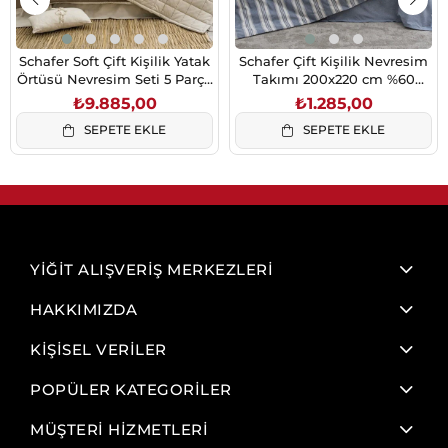
Schafer Soft Çift Kişilik Yatak
Schafer Çift Kişilik Nevresim
Örtüsü Nevresim Seti 5 Parça
Takımı 200x220 cm %60
Bej 230x250
Pamuk %40 Polyester
₺9.885,00
₺1.285,00
SEPETE EKLE
SEPETE EKLE
YİĞİT ALIŞVERİŞ MERKEZLERİ
HAKKIMIZDA
KİŞİSEL VERİLER
POPÜLER KATEGORİLER
MÜŞTERİ HİZMETLERİ