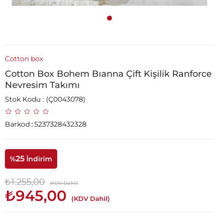
Cotton box
Cotton Box Bohem Bıanna Çift Kişilik Ranforce
Nevresim Takımı
Stok Kodu
(Ç0043078)
Barkod
:
5237328432328
25
%
İndirim
₺1.255,00
(KDV Dahil)
₺945,00
(KDV Dahil)