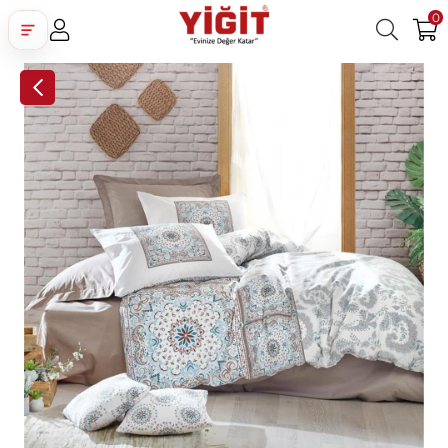
0
Üye Girişi
Üye Ol
Facebook İle Bağlan
Google İle Bağlan