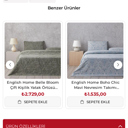
Benzer Ürünler
English Home Belle Bloom
English Home Boho Chic
Çift Kişilik Yatak Örtüsü
Mavi Nevresim Takımı
Takımı 200x220 cm Yeşil
200x220 cm Çift Kişilik
₺2.729,00
₺1.535,00
SEPETE EKLE
SEPETE EKLE
ÜRÜN ÖZELLIKLERI