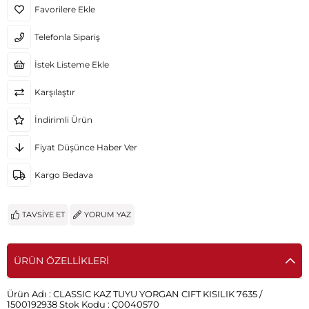
Favorilere Ekle
Telefonla Sipariş
İstek Listeme Ekle
Karşılaştır
İndirimli Ürün
Fiyat Düşünce Haber Ver
Kargo Bedava
TAVSIYE ET
YORUM YAZ
ÜRÜN ÖZELLIKLERI
Ürün Adı :
CLASSIC KAZ TUYU YORGAN CIFT KISILIK 7635 /
1500192938
Stok Kodu :
Ç0040570