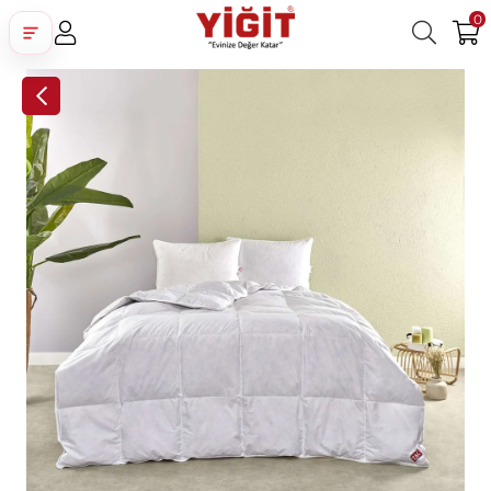
0
Üye Girişi
Üye Ol
Facebook İle Bağlan
Google İle Bağlan