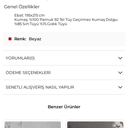
Genel Özellikler
Ebat: 195x215 cm
Kumaş: %100 Pamuk 92 Tel Tüy Geçirmez Kumaş Dolgu:
%85 Sırt Tüyü %15 Gıdık Tüyü
Renk
Beyaz
YORUMLAR
(0)
ÖDEME SEÇENEKLERI
SENETLI ALIŞVERIŞ NASIL YAPILIR
Benzer Ürünler