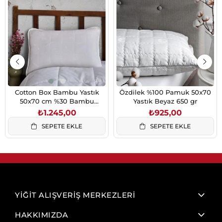
Cotton Box Bambu Yastık
Özdilek %100 Pamuk 50x70
50x70 cm %30 Bambu
Yastık Beyaz 650 gr
Kumaş Mikrojel Dolgulu 900
₺1.245,00
₺925,00
gr
SEPETE EKLE
SEPETE EKLE
YİĞİT ALIŞVERİŞ MERKEZLERİ
HAKKIMIZDA