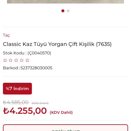
Taç
Classic Kaz Tüyü Yorgan Çift Kişilik (7635)
Stok Kodu
(Ç0040570)
Barkod
:
5237328030005
7
%
İndirim
₺4.585,00
(KDV Dahil)
₺4.255,00
(KDV Dahil)