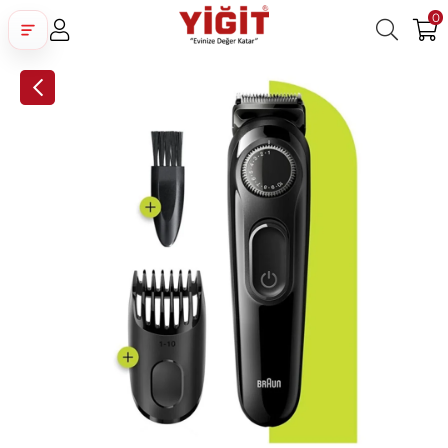
0
Üye Girişi
Üye Ol
Facebook İle Bağlan
Google İle Bağlan