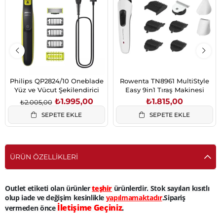
Philips QP2824/10 Oneblade
Rowenta TN8961 MultiStyle
Yüz ve Vücut Şekilendirici
Easy 9in1 Tıraş Makinesi
₺1.995,00
₺1.815,00
₺2.005,00
SEPETE EKLE
SEPETE EKLE
ÜRÜN ÖZELLIKLERI
Outlet etiketi olan ürünler
teşhir
ürünlerdir. Stok sayıları kısıtlı
olup iade ve değişim kesinlikle
yapılmamaktadır
.Sipariş
İletişime Geçiniz
vermeden önce
.