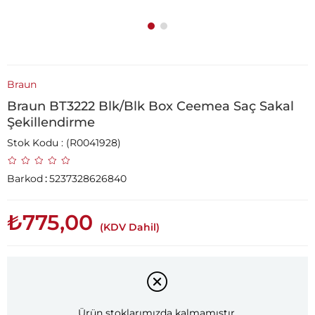
Braun
Braun BT3222 Blk/Blk Box Ceemea Saç Sakal
Şekillendirme
Stok Kodu
(R0041928)
Barkod
:
5237328626840
₺775,00
(KDV Dahil)
Ürün stoklarımızda kalmamıştır.