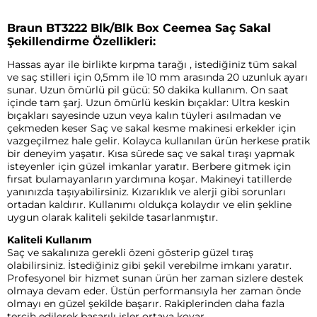
Braun BT3222 Blk/Blk Box Ceemea Saç Sakal
Şekillendirme Özellikleri:
Hassas ayar ile birlikte kırpma tarağı , istediğiniz tüm sakal
ve saç stilleri için 0,5mm ile 10 mm arasında 20 uzunluk ayarı
sunar. Uzun ömürlü pil gücü: 50 dakika kullanım. On saat
içinde tam şarj. Uzun ömürlü keskin bıçaklar: Ultra keskin
bıçakları sayesinde uzun veya kalın tüyleri asılmadan ve
çekmeden keser Saç ve sakal kesme makinesi erkekler için
vazgeçilmez hale gelir. Kolayca kullanılan ürün herkese pratik
bir deneyim yaşatır. Kısa sürede saç ve sakal tıraşı yapmak
isteyenler için güzel imkanlar yaratır. Berbere gitmek için
fırsat bulamayanların yardımına koşar. Makineyi tatillerde
yanınızda taşıyabilirsiniz. Kızarıklık ve alerji gibi sorunları
ortadan kaldırır. Kullanımı oldukça kolaydır ve elin şekline
uygun olarak kaliteli şekilde tasarlanmıştır.
Kaliteli Kullanım
Saç ve sakalınıza gerekli özeni gösterip güzel tıraş
olabilirsiniz. İstediğiniz gibi şekil verebilme imkanı yaratır.
Profesyonel bir hizmet sunan ürün her zaman sizlere destek
olmaya devam eder. Üstün performansıyla her zaman önde
olmayı en güzel şekilde başarır. Rakiplerinden daha fazla
tercih edilerek başarılı işler ortaya koyar.