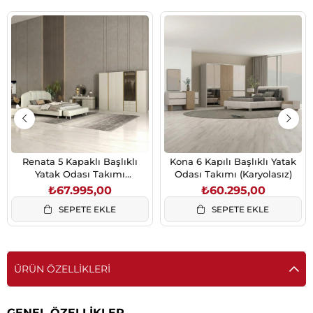
Renata 5 Kapaklı Başlıklı
Kona 6 Kapılı Başlıklı Yatak
Yatak Odası Takımı
Odası Takımı (Karyolasız)
(Karyolasız)
₺67.995,00
₺60.295,00
SEPETE EKLE
SEPETE EKLE
ÜRÜN ÖZELLIKLERI
GENEL ÖZELLİKLER