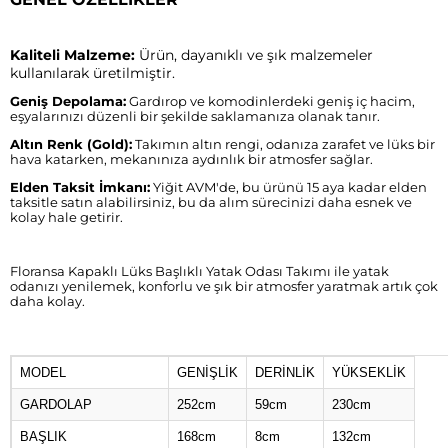
Kaliteli Malzeme:
Ürün, dayanıklı ve şık malzemeler
kullanılarak üretilmiştir.
Geniş Depolama:
Gardırop ve komodinlerdeki geniş iç hacim,
eşyalarınızı düzenli bir şekilde saklamanıza olanak tanır.
Altın Renk (Gold):
Takımın altın rengi, odanıza zarafet ve lüks bir
hava katarken, mekanınıza aydınlık bir atmosfer sağlar.
Elden Taksit İmkanı:
Yiğit AVM'de, bu ürünü 15 aya kadar elden
taksitle satın alabilirsiniz, bu da alım sürecinizi daha esnek ve
kolay hale getirir.
Floransa Kapaklı Lüks Başlıklı Yatak Odası Takımı ile yatak
odanızı yenilemek, konforlu ve şık bir atmosfer yaratmak artık çok
daha kolay.
MODEL
GENİŞLİK
DERİNLİK
YÜKSEKLİK
GARDOLAP
252cm
59cm
230cm
BAŞLIK
168cm
8cm
132cm