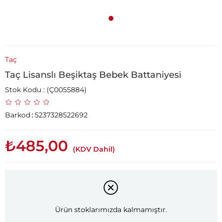
Taç
Taç Lisanslı Beşiktaş Bebek Battaniyesi
Stok Kodu
(Ç0055884)
Barkod
:
5237328522692
₺485,00
(KDV Dahil)
Ürün stoklarımızda kalmamıştır.