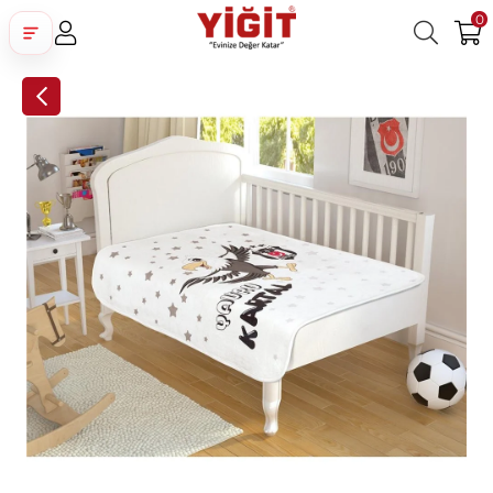
0
Üye Girişi
Üye Ol
Facebook İle Bağlan
Google İle Bağlan