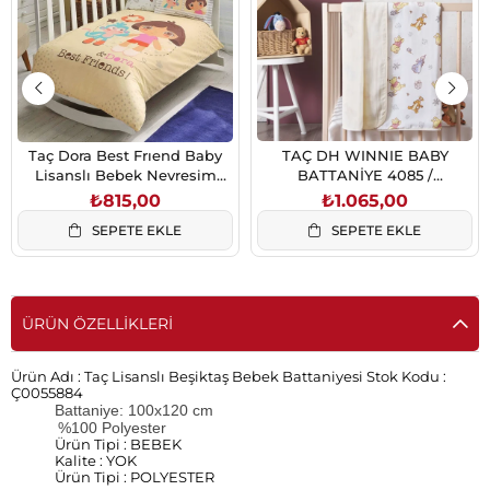
Taç Dora Best Frıend Baby
TAÇ DH WINNIE BABY
Lisanslı Bebek Nevresim
BATTANİYE 4085 /
Takımı (3069)
1500187686
₺815,00
₺1.065,00
SEPETE EKLE
SEPETE EKLE
ÜRÜN ÖZELLIKLERI
Ürün Adı :
Taç Lisanslı Beşiktaş Bebek Battaniyesi
Stok Kodu :
Ç0055884
Battaniye: 100x120 cm
%100 Polyester
Ürün Tipi : BEBEK
Kalite : YOK
Ürün Tipi : POLYESTER