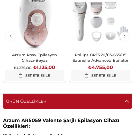
İndirim
%9İndirim
Arzum Rosy Epilasyon
Philips BRE720/05-635/05
Cihazı-Beyaz
Satinelle Advanced Epilatör
₺1.125,00
₺4.755,00
₺1.235,00
SEPETE EKLE
SEPETE EKLE
ÜRÜN ÖZELLIKLERI
Arzum AR5059 Valente Şarjlı Epilasyon Cihazı
Özellikleri: