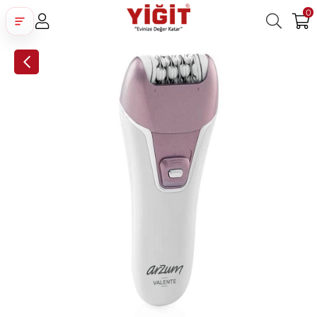
0
Üye Girişi
Üye Ol
Facebook İle Bağlan
Google İle Bağlan