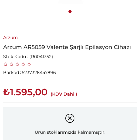
Arzum
Arzum AR5059 Valente Şarjlı Epilasyon Cihazı
Stok Kodu
(R0041352)
Barkod
:
5237328447896
₺1.595,00
(KDV Dahil)
Ürün stoklarımızda kalmamıştır.