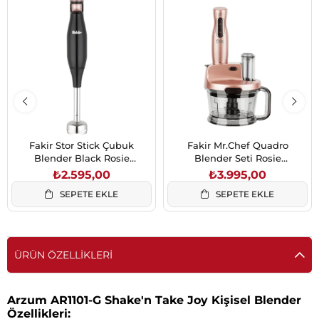
Fakir Stor Stick Çubuk
Fakir Mr.Chef Quadro
Blender Black Rosie
Blender Seti Rosie
(41004860)
(41003407)
₺2.595,00
₺3.995,00
SEPETE EKLE
SEPETE EKLE
ÜRÜN ÖZELLIKLERI
Arzum AR1101-G Shake'n Take Joy Kişisel Blender
Özellikleri: