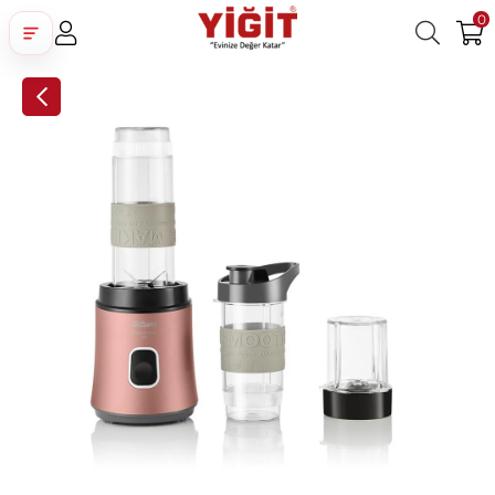
0
Üye Girişi
Üye Ol
Facebook İle Bağlan
Google İle Bağlan