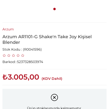
Arzum
Arzum AR1101-G Shake'n Take Joy Kişisel
Blender
Stok Kodu
(R0041596)
Barkod
:
5237328503974
₺3.005,00
(KDV Dahil)
Ürün stoklarımızda kalmamıştır.