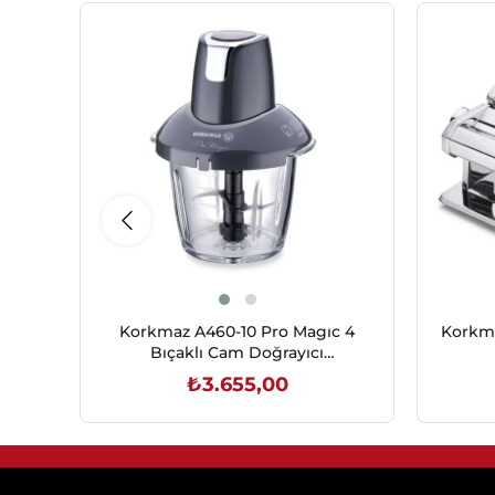
Korkmaz A460-10 Pro Magıc 4
Korkma
Bıçaklı Cam Doğrayıcı
Cosmica/Krom
₺3.655,00
SEPETE EKLE