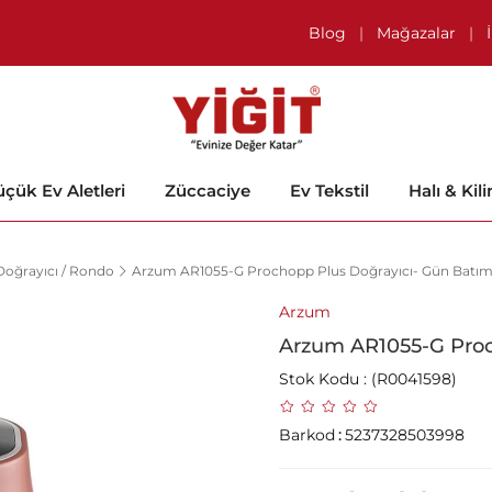
Blog
|
Mağazalar
|
çük Ev Aletleri
Züccaciye
Ev Tekstil
Halı & Kil
Doğrayıcı / Rondo
Arzum AR1055-G Prochopp Plus Doğrayıcı- Gün Batım
Arzum
Arzum AR1055-G Proc
Stok Kodu
(R0041598)
Barkod
:
5237328503998