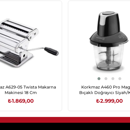
z A629-05 Twista Makarna
Korkmaz A460 Pro Mag
Makinesi 18 Cm
Bıçaklı Doğrayıcı Siyah
₺1.869,00
₺2.999,00
SEPETE EKLE
SEPETE EKLE