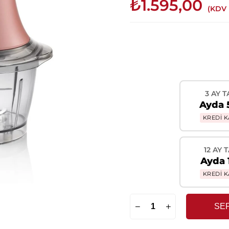
₺1.595,00
(KDV 
3 AY T
Ayda 
KREDİ K
12 AY 
Ayda 
KREDİ K