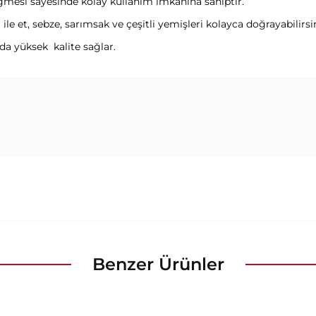
ğmesi sayesinde kolay kullanım imkanına sahiptir.
le et, sebze, sarımsak ve çeşitli yemişleri kolayca doğrayabilirsin
da yüksek kalite sağlar.
Benzer Ürünler