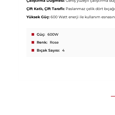
Çalıştırma Düğmesi:
Geniş yüzeyli çalıştırma dü
Çift Katlı, Çift Taraflı:
Paslanmaz çelik dört bıçağı i
Yüksek Güç:
600 Watt enerji ile kullanım esnasın
Güç
600W
Renk
Rose
Bıçak Sayısı
4