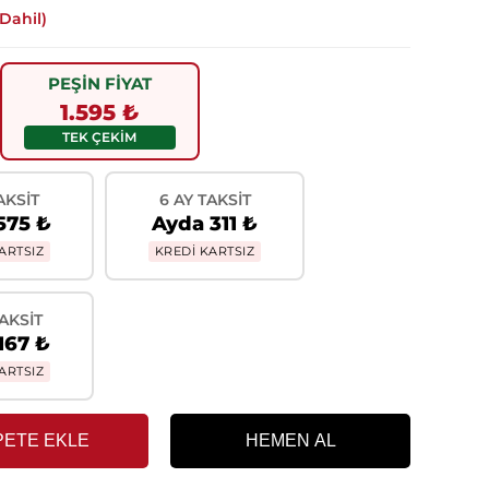
Dahil)
PEŞİN FİYAT
1.595 ₺
TEK ÇEKİM
AKSIT
6 AY TAKSIT
575 ₺
Ayda 311 ₺
ARTSIZ
KREDİ KARTSIZ
TAKSIT
167 ₺
ARTSIZ