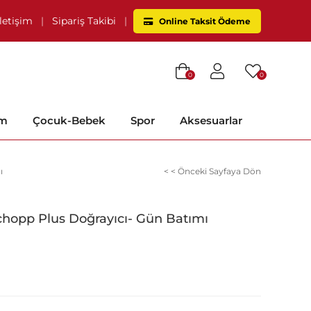
İletişim
|
Sipariş Takibi
|
Online Taksit Ödeme
0
0
im
Çocuk-Bebek
Spor
Aksesuarlar
ı
< < Önceki Sayfaya Dön
hopp Plus Doğrayıcı- Gün Batımı