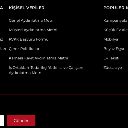
DA
KİŞİSEL VERİLER
POPÜLER 
Genel Aydınlatma Metni
Kampanyala
Müşteri Aydınlatma Metni
Küçük Ev Alet
ız
KVKK Başvuru Formu
Mobilya
ları
Çerez Politikaları
Beyaz Eşya
Kamera Kayıt Aydınlatma Metni
Ev Tekstili
İş Ortakları-Tedarikçi Yetkilisi ve Çalışanı
Züccaciye
Aydınlatma Metni
Gönder