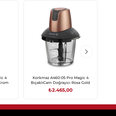
ic 4
Korkmaz A460-05 Pro Magic 4
Ar
/Krom
BıçaklıCam Doğrayıcı Rosa Gold
₺2.465,00
SEPETE EKLE