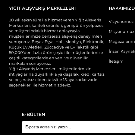
YİĞİT ALIŞVERİŞ MERKEZLERİ
HAKKIMIZ
20 yılı aşkın süre ile hizmet veren Yiğit Alışveriş
Vizyonumuz
Merkezleri, kaliteli ürünleri, geniş ürün yelpazesi
ve müşteri odaklı hizmet anlayışıyla
Misyonumuz
müşterilerimize benzersiz alışveriş deneyimleri
Mağazalarım
sunuyoruz. Beyaz Eşya, Halı, Mobilya, Elektronik,
Küçük Ev Aletleri, Züccaciye ve Ev Tekstili gibi
İnsan Kaynak
50,000'den fazla ürün çeşidi ile müşterilerimize
çeşitli kategorilerde en yeni ve güvenilir
İletişim
markaları sunuyoruz.
Yiğit Alışveriş Merkezleri, müşterilerimizin
ihtiyaçlarına duyarlılıkla yaklaşarak, kredi kartsız
ve peşinatsız elden taksitle 15 aya kadar vade
seçenekleri ile hizmetinizdeyiz.
E-BÜLTEN