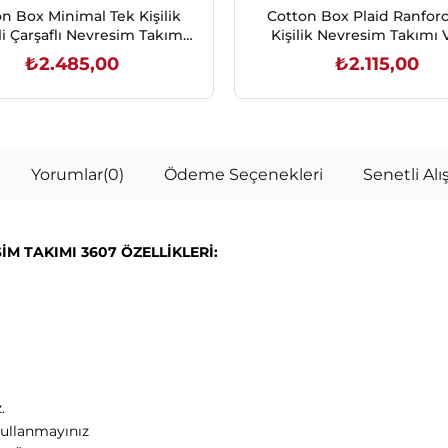
n Box Minimal Tek Kişilik
Cotton Box Plaid Ranfor
li Çarşaflı Nevresim Takımı
Kişilik Nevresim Takımı 
Moil Bej
₺2.485,00
₺2.115,00
SEPETE EKLE
SEPETE EKLE
Yorumlar
(0)
Ödeme Seçenekleri
Senetli Alış
 TAKIMI 3607 ÖZELLİKLERİ:
.
Kullanmayınız