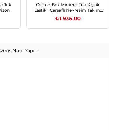
ce Tek
Cotton Box Minimal Tek Kişilik
C
Vizon
Lastikli Çarşaflı Nevresim Takımı
Ki
Maro Gül Kurusu
₺1.935,00
SEPETE EKLE
veriş Nasıl Yapılır