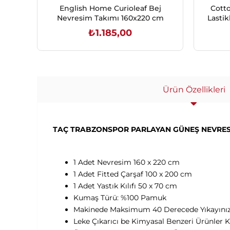
English Home Curioleaf Bej
Cotto
Nevresim Takımı 160x220 cm
Lastik
₺1.185,00
SEPETE EKLE
Ürün Özellikleri
TAÇ TRABZONSPOR PARLAYAN GÜNEŞ NEVRESİM
1 Adet Nevresim 160 x 220 cm
1 Adet Fitted Çarşaf 100 x 200 cm
1 Adet Yastık Kılıfı 50 x 70 cm
Kumaş Türü: %100 Pamuk
Makinede Maksimum 40 Derecede Yıkayınız
Leke Çıkarıcı be Kimyasal Benzeri Ürünler 