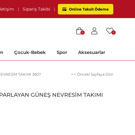
İletişim
|
Sipariş Takibi
|
Online Taksit Ödeme
0
0
im
Çocuk-Bebek
Spor
Aksesuarlar
VRESİM TAKIMI 3607
< < Önceki Sayfaya Dön
PARLAYAN GÜNEŞ NEVRESİM TAKIMI