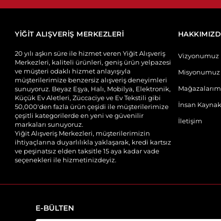
YİĞİT ALIŞVERİŞ MERKEZLERİ
HAKKIMIZ
20 yılı aşkın süre ile hizmet veren Yiğit Alışveriş
Vizyonumuz
Merkezleri, kaliteli ürünleri, geniş ürün yelpazesi
ve müşteri odaklı hizmet anlayışıyla
Misyonumuz
müşterilerimize benzersiz alışveriş deneyimleri
Mağazalarım
sunuyoruz. Beyaz Eşya, Halı, Mobilya, Elektronik,
Küçük Ev Aletleri, Züccaciye ve Ev Tekstili gibi
İnsan Kaynak
50,000'den fazla ürün çeşidi ile müşterilerimize
çeşitli kategorilerde en yeni ve güvenilir
İletişim
markaları sunuyoruz.
Yiğit Alışveriş Merkezleri, müşterilerimizin
ihtiyaçlarına duyarlılıkla yaklaşarak, kredi kartsız
ve peşinatsız elden taksitle 15 aya kadar vade
seçenekleri ile hizmetinizdeyiz.
E-BÜLTEN