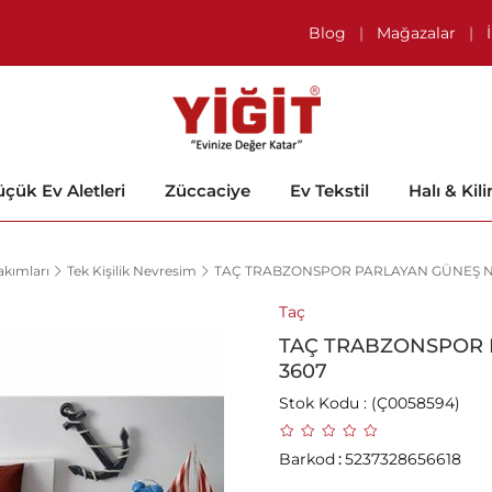
Blog
|
Mağazalar
|
çük Ev Aletleri
Züccaciye
Ev Tekstil
Halı & Kil
kımları
Tek Kişilik Nevresim
TAÇ TRABZONSPOR PARLAYAN GÜNEŞ NE
Taç
TAÇ TRABZONSPOR 
3607
Stok Kodu
(Ç0058594)
Barkod
:
5237328656618