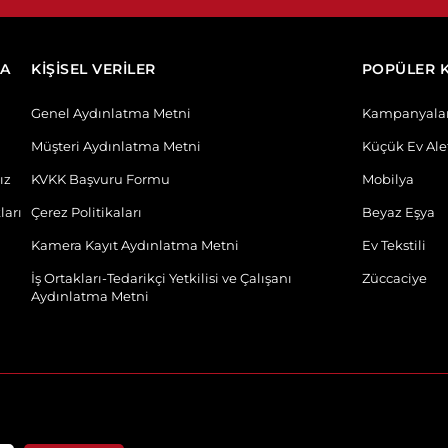
DA
KİŞİSEL VERİLER
POPÜLER 
Genel Aydınlatma Metni
Kampanyala
Müşteri Aydınlatma Metni
Küçük Ev Alet
ız
KVKK Başvuru Formu
Mobilya
ları
Çerez Politikaları
Beyaz Eşya
Kamera Kayıt Aydınlatma Metni
Ev Tekstili
İş Ortakları-Tedarikçi Yetkilisi ve Çalışanı
Züccaciye
Aydınlatma Metni