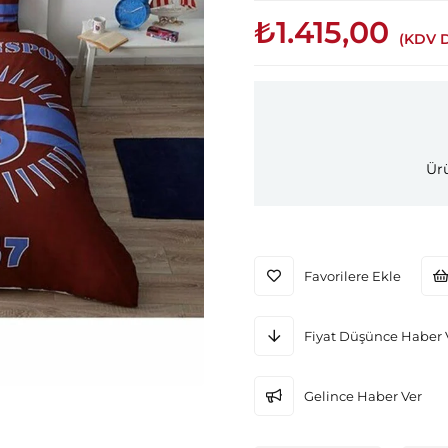
₺1.415,00
(KDV D
Ürü
Favorilere Ekle
Fiyat Düşünce Haber 
Gelince Haber Ver