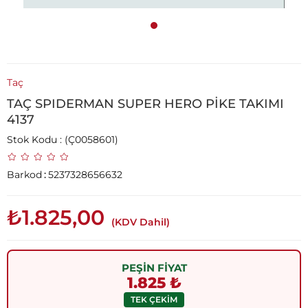
Taç
TAÇ SPIDERMAN SUPER HERO PİKE TAKIMI
4137
Stok Kodu
(Ç0058601)
Barkod
:
5237328656632
₺1.825,00
(KDV Dahil)
PEŞİN FİYAT
1.825 ₺
TEK ÇEKİM