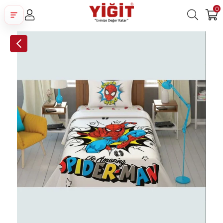
0
Üye Girişi
Üye Ol
Facebook İle Bağlan
Google İle Bağlan