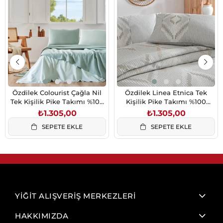
Özdilek Colourist Çağla Nil
Özdilek Linea Etnica Tek
Tek Kişilik Pike Takımı %100
Kişilik Pike Takımı %100
Pamuk Çizgili Yeşil
Pamuk Krem 160x230 cm
₺1.305,00
₺1.305,00
SEPETE EKLE
SEPETE EKLE
YİĞİT ALIŞVERİŞ MERKEZLERİ
HAKKIMIZDA