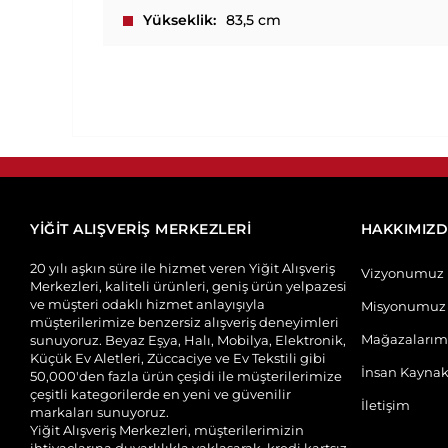
Yükseklik
83,5 cm
YİĞİT ALIŞVERİŞ MERKEZLERİ
HAKKIMIZ
20 yılı aşkın süre ile hizmet veren Yiğit Alışveriş
Vizyonumuz
Merkezleri, kaliteli ürünleri, geniş ürün yelpazesi
ve müşteri odaklı hizmet anlayışıyla
Misyonumuz
müşterilerimize benzersiz alışveriş deneyimleri
Mağazalarım
sunuyoruz. Beyaz Eşya, Halı, Mobilya, Elektronik,
Küçük Ev Aletleri, Züccaciye ve Ev Tekstili gibi
İnsan Kaynak
50,000'den fazla ürün çeşidi ile müşterilerimize
çeşitli kategorilerde en yeni ve güvenilir
İletişim
markaları sunuyoruz.
Yiğit Alışveriş Merkezleri, müşterilerimizin