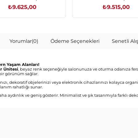
₺9.625,00
₺9.515,00
SEPETE EKLE
SEPETE EKLE
Yorumlar
(0)
Ödeme Seçenekleri
Senetli Alış
rn Yaşam Alanları!
r Ünitesi
, beyaz renk seçeneğiyle salonunuza ve oturma odanıza ferah
 bir görünüm sağlar.
ızı, dekoratif objelerinizi veya elektronik cihazlarınızı kolayca orga
lanım rahatlığı sunar.
aha aydınlık ve geniş gösterir. Minimalist ve şık tasarımıyla farklı dek