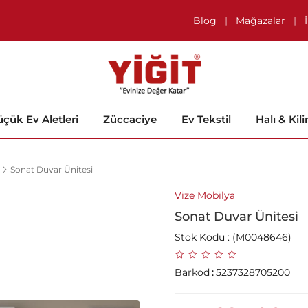
Blog
|
Mağazalar
|
çük Ev Aletleri
Züccaciye
Ev Tekstil
Halı & Kil
Sonat Duvar Ünitesi
Vize Mobilya
Sonat Duvar Ünitesi
Stok Kodu
(M0048646)
Barkod
:
5237328705200