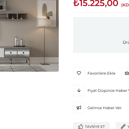
₺15.225,00
(KD
Ürü
Favorilere Ekle
Fiyat Düşünce Haber 
Gelince Haber Ver
TAVSIYE ET