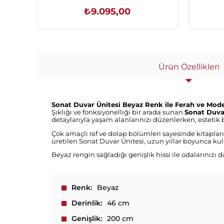
₺9.095,00
SEPETE EKLE
Ürün Özellikleri
Sonat Duvar Ünitesi Beyaz Renk ile Ferah ve Mode
Şıklığı ve fonksiyonelliği bir arada sunan
Sonat Duva
detaylarıyla yaşam alanlarınızı düzenlerken, estetik
Çok amaçlı raf ve dolap bölümleri sayesinde kitapların
üretilen Sonat Duvar Ünitesi, uzun yıllar boyunca kul
Beyaz rengin sağladığı genişlik hissi ile odalarınızı d
Renk
Beyaz
Derinlik
46 cm
Genişlik
200 cm