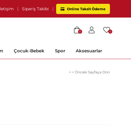
İletişim
|
Sipariş Takibi
|
Online Taksit Ödeme
0
0
im
Çocuk-Bebek
Spor
Aksesuarlar
< < Önceki Sayfaya Dön