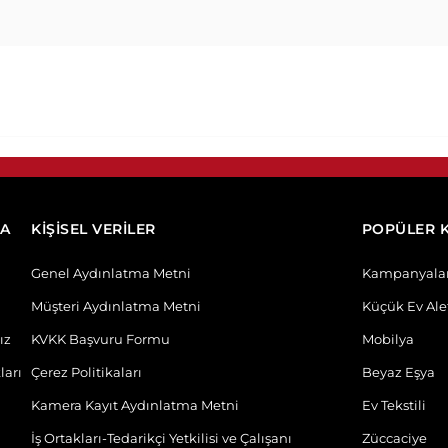
DA
KİŞİSEL VERİLER
POPÜLER 
Genel Aydınlatma Metni
Kampanyala
Müşteri Aydınlatma Metni
Küçük Ev Alet
ız
KVKK Başvuru Formu
Mobilya
ları
Çerez Politikaları
Beyaz Eşya
Kamera Kayıt Aydınlatma Metni
Ev Tekstili
İş Ortakları-Tedarikçi Yetkilisi ve Çalışanı
Züccaciye