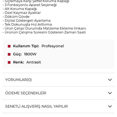
- Sıçramaya Karşı Şeffaf Koruma Kapağı
- 3 Fonksiyonlu Aparat Seçeneği
- Alt Koruma Kapağı
- Özel Kaymaz Ayaklar
- Döküm Gövde
- Dijital Göstergeli Ayarlama
- Tek Dokunuşta Hız Arttırma
- Ürün Çalışır Durumda Malzeme Ekleme İmkanı
- Ürünün Çalışma Süresini Gösteren Zaman Saati
Kullanım Tipi
Profesyonel
Güç
1800W
Renk
Antrasit
YORUMLAR
(0)
ÖDEME SEÇENEKLERI
SENETLI ALIŞVERIŞ NASIL YAPILIR