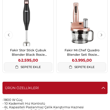
Fakir Stor Stick Çubuk
Fakir Mr.Chef Quadro
Blender Black Rosie
Blender Seti Rosie
(41004860)
(41003407)
₺2.595,00
₺3.995,00
SEPETE EKLE
SEPETE EKLE
ÜRÜN ÖZELLIKLERI
-1800 W Güç
- 10 Kademeli Hız Kontrolü
- 6L Kapasiteli Paslanmaz Çelik Karıştırma Haznesi