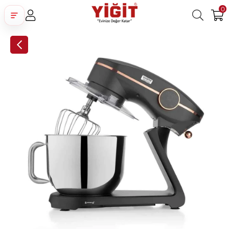
0
Üye Girişi
Üye Ol
Facebook İle Bağlan
Google İle Bağlan