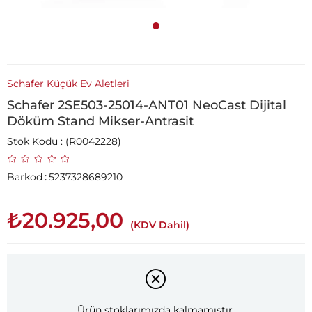
Schafer Küçük Ev Aletleri
Schafer 2SE503-25014-ANT01 NeoCast Dijital
Döküm Stand Mikser-Antrasit
Stok Kodu
(R0042228)
Barkod
:
5237328689210
₺20.925,00
(KDV Dahil)
Ürün stoklarımızda kalmamıştır.