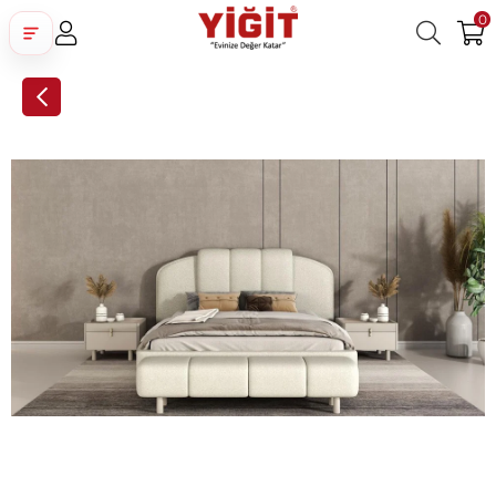
0
Üye Girişi
Üye Ol
Facebook İle Bağlan
Google İle Bağlan