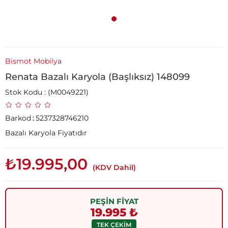
Bismot Mobilya
Renata Bazalı Karyola (Başlıksız) 148099
Stok Kodu
(M0049221)
Barkod
:
5237328746210
Bazalı Karyola Fiyatıdır
₺19.995,00
(KDV Dahil)
PEŞİN FİYAT
19.995 ₺
TEK ÇEKİM