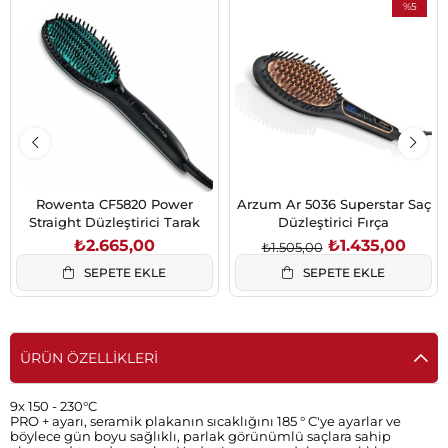
%5
İndirim
%5İndirim
Rowenta CF5820 Power
Arzum Ar 5036 Superstar Saç
Straight Düzleştirici Tarak
Düzleştirici Fırça
₺2.665,00
₺1.435,00
₺1.505,00
SEPETE EKLE
SEPETE EKLE
ÜRÜN ÖZELLIKLERI
9x 150 - 230°C
PRO + ayarı, seramik plakanın sıcaklığını 185 ° C'ye ayarlar ve
böylece gün boyu sağlıklı, parlak görünümlü saçlara sahip