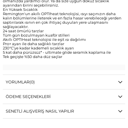
olmanızda yardımcı olur. Ya da size uygun dokuz sıcaklık
ayarından birini seçebilirsiniz.
En Yüksek Sıcaklık
Remington'un akıllı OPTIheat teknolojisi, ısıyı saçınızın daha
kalın bölümlerine ileterek ve en fazla hasar verebileceği yerden
saptırılarak ısının en çok ihtiyaç duyulan yere ulaşmasını
sağlayacaktır.
24 saat ömürlü tarzlar
Tüm gün bozulmayan kuaför stilleri
Akıllı OPTIHeat teknolojisi ile eşit ısı dağılımı
Pro+ ayarı ile daha sağlıklı tarzlar
230°C’ye kadar kademeli sıcaklık ayarı
5 kat daha pürüzsüz* - ultimate glide seramik kaplama ile
Tek geçişte %50 daha düz saçlar
YORUMLAR
(0)
ÖDEME SEÇENEKLERI
SENETLI ALIŞVERIŞ NASIL YAPILIR