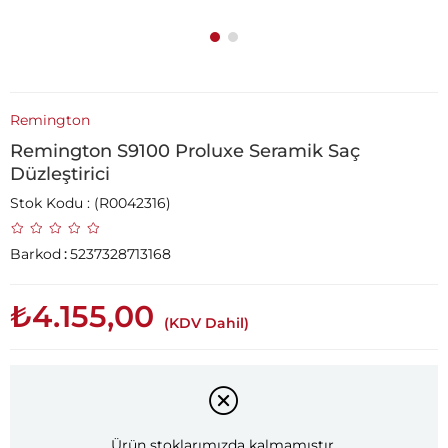
Remington
Remington S9100 Proluxe Seramik Saç
Düzleştirici
Stok Kodu
(R0042316)
Barkod
:
5237328713168
₺4.155,00
(KDV Dahil)
Ürün stoklarımızda kalmamıştır.