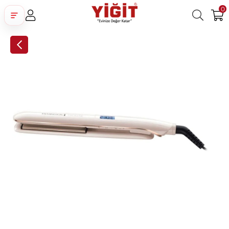
0
Üye Girişi
Üye Ol
Facebook İle Bağlan
Google İle Bağlan