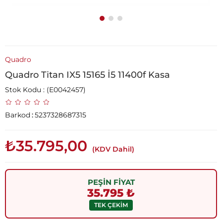
Quadro
Quadro Titan IX5 15165 İ5 11400f Kasa
Stok Kodu
(E0042457)
Barkod
:
5237328687315
₺35.795,00
(KDV Dahil)
PEŞİN FİYAT
35.795 ₺
TEK ÇEKİM