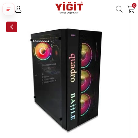
0
Üye Girişi
Üye Ol
Facebook İle Bağlan
Google İle Bağlan