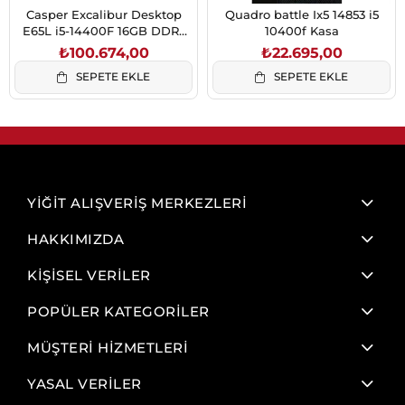
Casper Excalibur Desktop
Quadro battle Ix5 14853 i5
E65L i5-14400F 16GB DDR5
10400f Kasa
500GB NVMe SSD RTX 3050
₺100.674,00
₺22.695,00
Windows 11 Oyuncu
SEPETE EKLE
SEPETE EKLE
Bilgisayarı
YİĞİT ALIŞVERİŞ MERKEZLERİ
HAKKIMIZDA
KİŞİSEL VERİLER
POPÜLER KATEGORİLER
MÜŞTERİ HİZMETLERİ
YASAL VERİLER