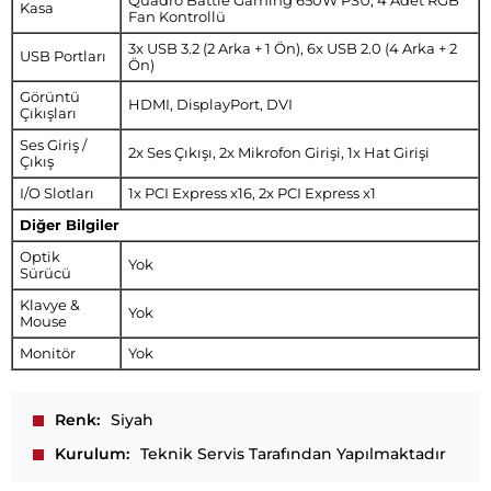
Quadro Battle Gaming 650W PSU, 4 Adet RGB
Kasa
Fan Kontrollü
3x USB 3.2 (2 Arka + 1 Ön), 6x USB 2.0 (4 Arka + 2
USB Portları
Ön)
Görüntü
HDMI, DisplayPort, DVI
Çıkışları
Ses Giriş /
2x Ses Çıkışı, 2x Mikrofon Girişi, 1x Hat Girişi
Çıkış
I/O Slotları
1x PCI Express x16, 2x PCI Express x1
Diğer Bilgiler
Optik
Yok
Sürücü
Klavye &
Yok
Mouse
Monitör
Yok
Renk
Siyah
Kurulum
Teknik Servis Tarafından Yapılmaktadır