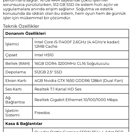
performans sağlar. 16 GB RAM sayesinde çoklu işlemler
sorunsuzca yürütülürken, 512 GB SSD ile sistem hızlı açılır ve
uygulamalara anında erişim sağlanır. Soğutma ve estetik
konusunda da iddialı olan bu sistem, hem oyun hem de günlük
işler için mükemmel bir çözümdür.
Teknik Özellikler
Donanım Özellikleri
Intel Core i5-11400F 2.6GHz (4.4GHz'e kadar)
İşlemci
12MB Cache
Çipset
Intel H510
Bellek (RAM)
16GB DDR4 3200MHz CL16 Soğutuculu
Depolama
512GB 2.5" SSD
Ekran Kartı
4GB Nvidia GTX 1650 GDDR6 128bit (Dual Fan)
Ses Kartı
Realtek 7.1 Kanal HD Ses
Ağ
Realtek Gigabit Ethernet 10/100/1000 Mbps
Bağlantısı
İşletim
Freedos
Sistemi
Kasa & Bağlantılar