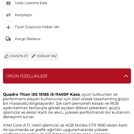
İstek Listeme Ekle
Karşılaştır
Fiyat Düşünce Haber Ver
Kargo Bedava
TAVSIYE ET
YORUM YAZ
ÜRÜN ÖZELLIKLERI
Quadro Titan IX5 15165 i5-11400F Kasa
, oyun tutkunları ve
performans arayan kullanıcılar için özel olarak tasarlanmış güçlü
bir masaüstü bilgisayardır. Şık cam pencereli kasası ve RGB
aydınlatmalı fanlarıyla görsel açıdan dikkat çekerken, güçlü
işlemcisi ve ekran kartı ile akıcı, yüksek performanslı bir kullanım
deneyimi sunar.
Intel Core i5 11. nesil işlemcisi ve 4GB Nvidia GTX 1650 ekran kartı
ile oyunlarda ve grafik ağırlıklı uygulamalarda yüksek