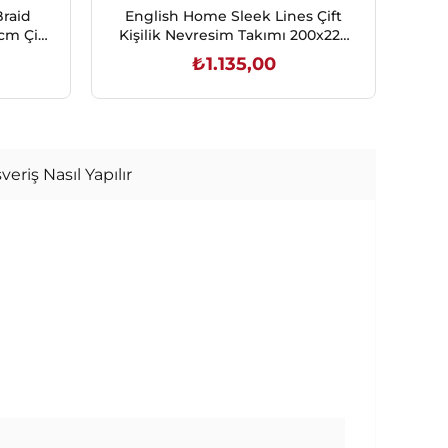
raid
English Home Sleek Lines Çift
cm Çift
Kişilik Nevresim Takımı 200x220
N
cm Gri
₺1.135,00
SEPETE EKLE
veriş Nasıl Yapılır