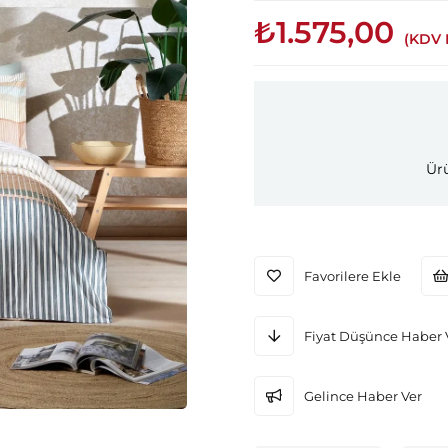
₺1.575,00
(KDV 
Ürü
Favorilere Ekle
Fiyat Düşünce Haber 
Gelince Haber Ver