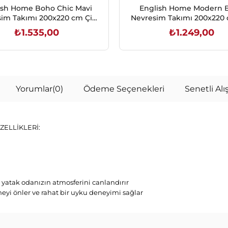
ish Home Boho Chic Mavi
English Home Modern B
im Takımı 200x220 cm Çift
Nevresim Takımı 200x220 
Kişilik
Kişilik
₺1.535,00
₺1.249,00
SEPETE EKLE
SEPETE EKLE
Yorumlar
(0)
Ödeme Seçenekleri
Senetli Alış
ZELLİKLERİ:
le yatak odanızın atmosferini canlandırır
emeyi önler ve rahat bir uyku deneyimi sağlar