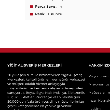
Parça Sayısı
4
Renk
Turuncu
YİĞİT ALIŞVERİŞ MERKEZLERİ
HAKKIMIZ
20 yılı aşkın süre ile hizmet veren Yiğit Alışveriş
Vizyonumuz
Merkezleri, kaliteli ürünleri, geniş ürün yelpazesi
ve müşteri odaklı hizmet anlayışıyla
Misyonumuz
müşterilerimize benzersiz alışveriş deneyimleri
Mağazalarım
sunuyoruz. Beyaz Eşya, Halı, Mobilya, Elektronik,
Küçük Ev Aletleri, Züccaciye ve Ev Tekstili gibi
İnsan Kaynak
50,000'den fazla ürün çeşidi ile müşterilerimize
çeşitli kategorilerde en yeni ve güvenilir
İletişim