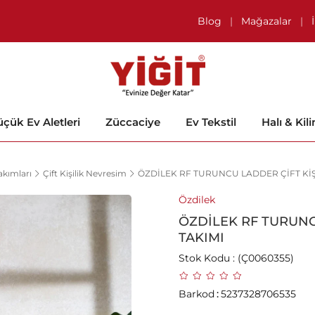
Blog
|
Mağazalar
|
çük Ev Aletleri
Züccaciye
Ev Tekstil
Halı & Kil
kımları
Çift Kişilik Nevresim
ÖZDİLEK RF TURUNCU LADDER ÇİFT KİŞ
Özdilek
ÖZDİLEK RF TURUNC
TAKIMI
Stok Kodu
(Ç0060355)
Barkod
:
5237328706535