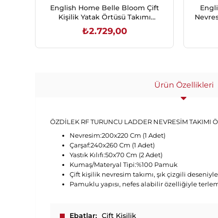
English Home Belle Bloom Çift
Engl
Kişilik Yatak Örtüsü Takımı
Nevres
200x220 cm Yeşil
₺2.729,00
SEPETE EKLE
Ürün Özellikleri
ÖZDİLEK RF TURUNCU LADDER NEVRESİM TAKIMI Ö
Nevresim:200x220 Cm (1 Adet)
Çarşaf:240x260 Cm (1 Adet)
Yastık Kılıfı:50x70 Cm (2 Adet)
Kumaş/Materyal Tipi:%100 Pamuk
Çift kişilik nevresim takımı, şık çizgili deseniy
Pamuklu yapısı, nefes alabilir özelliğiyle terl
Ebatlar
Çift Kişilik