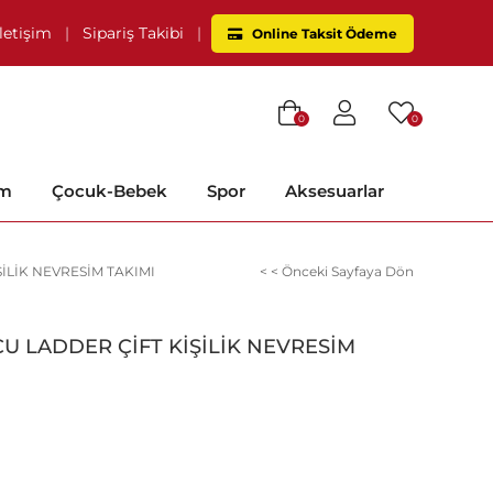
İletişim
|
Sipariş Takibi
|
Online Taksit Ödeme
0
0
im
Çocuk-Bebek
Spor
Aksesuarlar
İLİK NEVRESİM TAKIMI
< < Önceki Sayfaya Dön
U LADDER ÇİFT KİŞİLİK NEVRESİM