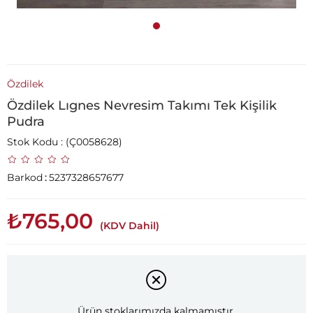
Özdilek
Özdilek Lıgnes Nevresim Takımı Tek Kişilik
Pudra
Stok Kodu
(Ç0058628)
Barkod
:
5237328657677
₺765,00
(KDV Dahil)
Ürün stoklarımızda kalmamıştır.