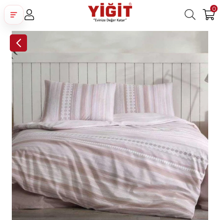
0
Üye Girişi
Üye Ol
Facebook İle Bağlan
Google İle Bağlan