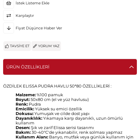
İstek Listeme Ekle
Karşılaştır
Fiyat Düşünce Haber Ver
TAVSIYE ET
YORUM YAZ
ÜRÜN ÖZELLIKLERI
ÖZDİLEK ELISSA PUDRA HAVLU 50*80 ÖZELLİKLERİ :
Malzeme:
%100 pamuk
Boyut:
50x80 cm (el ve yüz havlusu)
Renk:
Pudra
Emicilik:
Yüksek su emici özellik
Dokusu:
Yumuşak ve cilde dost yapı
Dayanıklılık:
Yıkamaya karşı dayanıklı, uzun ömürlü
kullanım
Desen:
Şık ve zarif Elissa serisi tasarımı
Bakım:
30-40°C'de yıkanabilir, renk solması yapmaz
Kullanım Alanı:
Banyo, mutfak veya günlük kullanım için