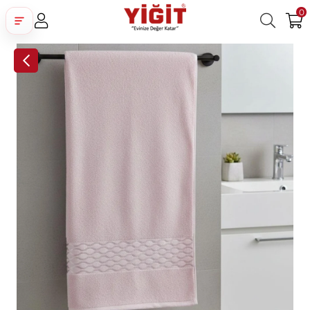
0
Üye Girişi
Üye Ol
Facebook İle Bağlan
Google İle Bağlan