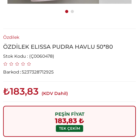
Özdilek
ÖZDİLEK ELISSA PUDRA HAVLU 50*80
Stok Kodu
(Ç0060478)
Barkod
:
5237328712925
₺183,83
(KDV Dahil)
PEŞİN FİYAT
183,83 ₺
TEK ÇEKİM