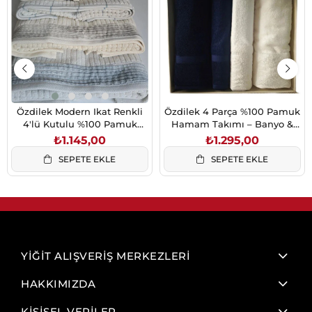
Özdilek Modern Ikat Renkli
Özdilek 4 Parça %100 Pamuk
4'lü Kutulu %100 Pamuk
Hamam Takımı – Banyo &
Havlu Seti 50x90 cm
Baş Havlusu
₺1.145,00
₺1.295,00
SEPETE EKLE
SEPETE EKLE
YİĞİT ALIŞVERİŞ MERKEZLERİ
HAKKIMIZDA
KİŞİSEL VERİLER