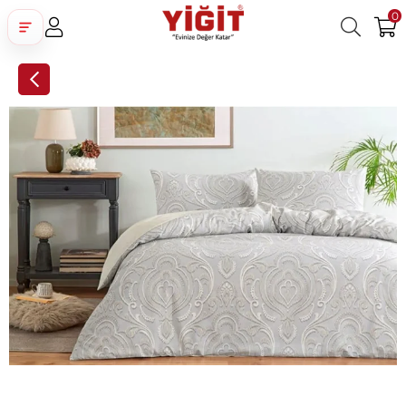
0
Üye Girişi
Üye Ol
Facebook İle Bağlan
Google İle Bağlan