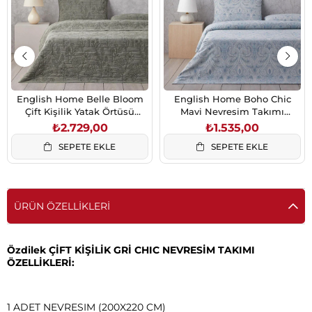
English Home Belle Bloom
English Home Boho Chic
Çift Kişilik Yatak Örtüsü
Mavi Nevresim Takımı
Takımı 200x220 cm Yeşil
200x220 cm Çift Kişilik
₺2.729,00
₺1.535,00
SEPETE EKLE
SEPETE EKLE
ÜRÜN ÖZELLIKLERI
Özdilek ÇİFT KİŞİLİK GRİ CHIC NEVRESİM TAKIMI
ÖZELLİKLERİ:
1 ADET NEVRESIM (200X220 CM)