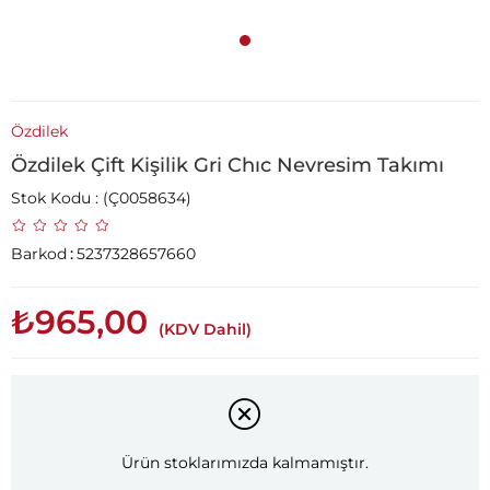
Özdilek
Özdilek Çift Kişilik Gri Chıc Nevresim Takımı
Stok Kodu
(Ç0058634)
Barkod
:
5237328657660
₺965,00
(KDV Dahil)
Ürün stoklarımızda kalmamıştır.