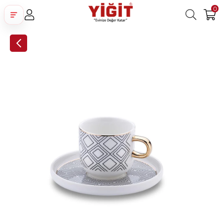
0
Üye Girişi
Üye Ol
Facebook İle Bağlan
Google İle Bağlan