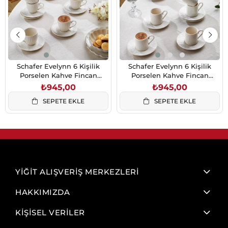
Schafer Evelynn 6 Kişilik
Schafer Evelynn 6 Kişilik
Porselen Kahve Fincan
Porselen Kahve Fincan
Takımı 12 Parça Non04
Takımı 12 Parça Non02
₺945,00
₺945,00
SEPETE EKLE
SEPETE EKLE
YİĞİT ALIŞVERİŞ MERKEZLERİ
HAKKIMIZDA
KİŞİSEL VERİLER