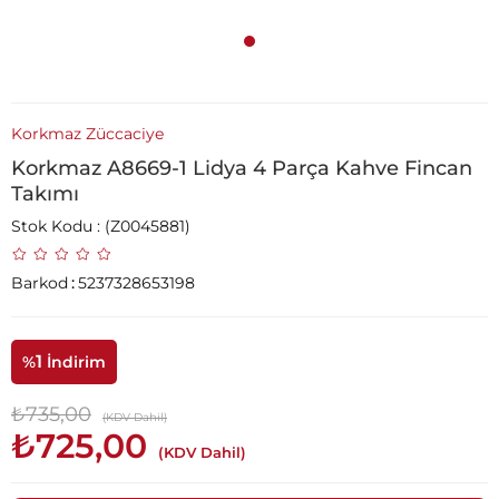
Korkmaz Züccaciye
Korkmaz A8669-1 Lidya 4 Parça Kahve Fincan
Takımı
Stok Kodu
(Z0045881)
Barkod
:
5237328653198
1
%
İndirim
₺735,00
(KDV Dahil)
₺725,00
(KDV Dahil)