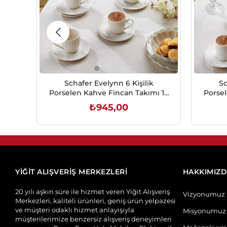
Schafer Evelynn 6 Kişilik
Sc
Porselen Kahve Fincan Takımı 12
Porsel
Parça Non04
₺945,00
SEPETE EKLE
YİĞİT ALIŞVERİŞ MERKEZLERİ
HAKKIMIZ
20 yılı aşkın süre ile hizmet veren Yiğit Alışveriş
Vizyonumuz
Merkezleri, kaliteli ürünleri, geniş ürün yelpazesi
ve müşteri odaklı hizmet anlayışıyla
Misyonumuz
müşterilerimize benzersiz alışveriş deneyimleri