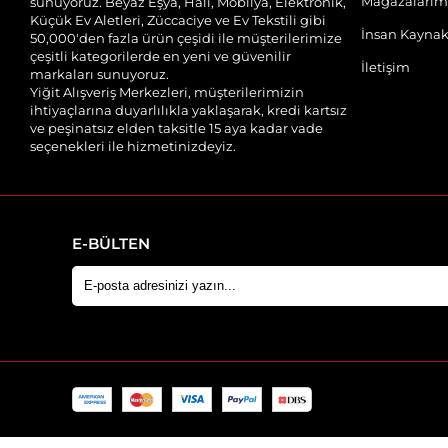
Mağazalarım
sunuyoruz. Beyaz Eşya, Halı, Mobilya, Elektronik,
Küçük Ev Aletleri, Züccaciye ve Ev Tekstili gibi
İnsan Kaynak
50,000'den fazla ürün çeşidi ile müşterilerimize
çeşitli kategorilerde en yeni ve güvenilir
İletişim
markaları sunuyoruz.
Yiğit Alışveriş Merkezleri, müşterilerimizin
ihtiyaçlarına duyarlılıkla yaklaşarak, kredi kartsız
ve peşinatsız elden taksitle 15 aya kadar vade
seçenekleri ile hizmetinizdeyiz.
E-BÜLTEN