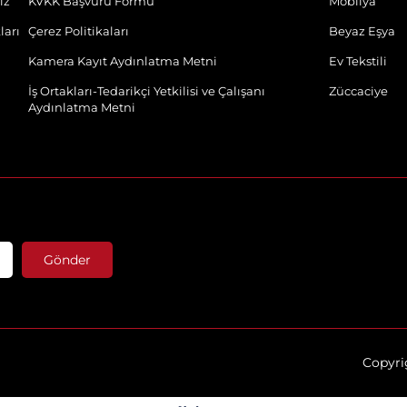
ız
KVKK Başvuru Formu
Mobilya
ları
Çerez Politikaları
Beyaz Eşya
Kamera Kayıt Aydınlatma Metni
Ev Tekstili
İş Ortakları-Tedarikçi Yetkilisi ve Çalışanı
Züccaciye
Aydınlatma Metni
Gönder
Copyrig