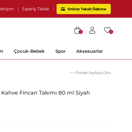
İletişim
|
Sipariş Takibi
|
Online Taksit Ödeme
0
0
im
Çocuk-Bebek
Spor
Aksesuarlar
< < Önceki Sayfaya Dön
 Kahve Fincan Takımı 80 ml Siyah