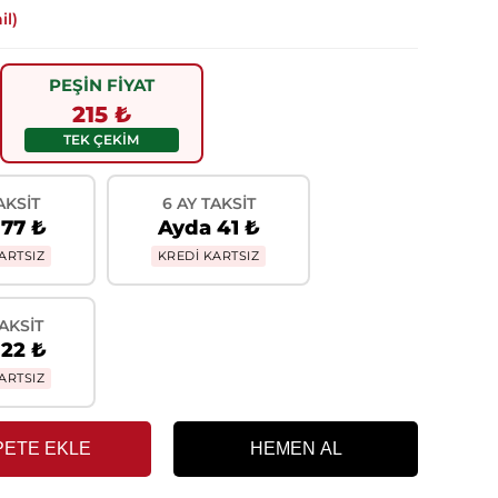
il)
PEŞİN FİYAT
215 ₺
TEK ÇEKİM
AKSIT
6 AY TAKSIT
77 ₺
Ayda 41 ₺
ARTSIZ
KREDİ KARTSIZ
TAKSIT
22 ₺
ARTSIZ