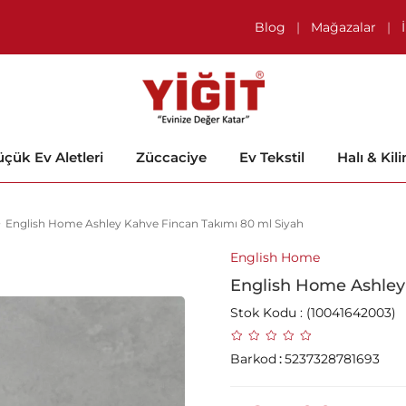
Blog
|
Mağazalar
|
çük Ev Aletleri
Züccaciye
Ev Tekstil
Halı & Kil
English Home Ashley Kahve Fincan Takımı 80 ml Siyah
English Home
English Home Ashley
Stok Kodu
(10041642003)
Barkod
:
5237328781693