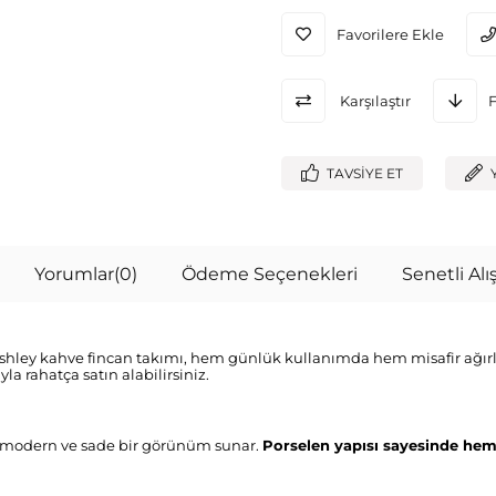
Favorilere Ekle
Karşılaştır
TAVSIYE ET
Yorumlar
(0)
Ödeme Seçenekleri
Senetli Alış
Ashley kahve fincan takımı, hem günlük kullanımda hem misafir ağırla
a rahatça satın alabilirsiniz.
i, modern ve sade bir görünüm sunar.
Porselen yapısı sayesinde hem