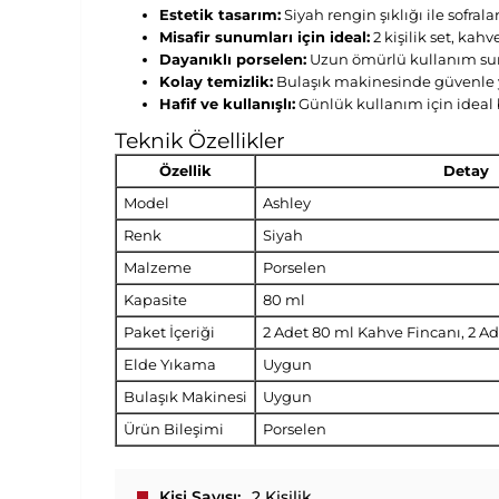
Estetik tasarım:
Siyah rengin şıklığı ile sofral
Misafir sunumları için ideal:
2 kişilik set, kah
Dayanıklı porselen:
Uzun ömürlü kullanım su
Kolay temizlik:
Bulaşık makinesinde güvenle y
Hafif ve kullanışlı:
Günlük kullanım için ideal 
Teknik Özellikler
Özellik
Detay
Model
Ashley
Renk
Siyah
Malzeme
Porselen
Kapasite
80 ml
Paket İçeriği
2 Adet 80 ml Kahve Fincanı, 2 A
Elde Yıkama
Uygun
Bulaşık Makinesi
Uygun
Ürün Bileşimi
Porselen
Kişi Sayısı
2 Kişilik