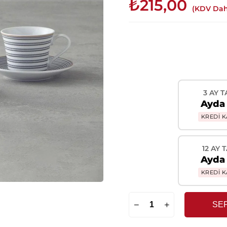
₺215,00
(KDV Dah
3 AY T
Ayda 
KREDİ K
12 AY 
Ayda 
KREDİ K