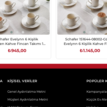
hafer Evelynn 6 Kişilik
Schafer 1S1644-08002-
en Kahve Fincan Takımı 12
Evelynn 6 Kişilik Kahve 
Parça Non02
Takımı 12 Parça-Gold
₺945,00
₺1.145,00
SEPETE EKLE
SEPETE EKLE
DA
KİŞİSEL VERİLER
POPÜLER 
Genel Aydınlatma Metni
Kampanyala
Müşteri Aydınlatma Metni
Küçük Ev Alet