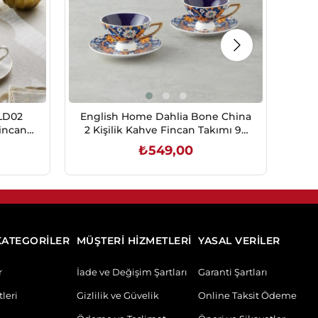
GLD02
English Home Dahlia Bone China
Eng
Fincan
2 Kişilik Kahve Fincan Takımı 90
2'
02
ml Renkli
₺549,00
SEPETE EKLE
KATEGORİLER
MÜŞTERİ HİZMETLERİ
YASAL VERİLER
r
İade ve Değişim Şartları
Garanti Şartları
leri
Gizlilik ve Güvelik
Online Taksit Ödeme