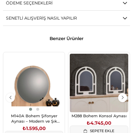
ÖDEME SEÇENEKLERI
SENETLI ALIŞVERIŞ NASIL YAPILIR
Benzer Ürünler
M140A Bohem Şifonyer
M288 Bohem Konsol Aynası
Aynası – Modern ve Şık
₺4.745,00
Tasarım
₺1.595,00
SEPETE EKLE