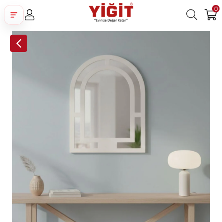
0
Üye Girişi
Üye Ol
Facebook İle Bağlan
Google İle Bağlan