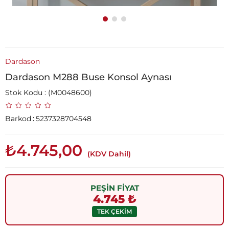
Dardason
Dardason M288 Buse Konsol Aynası
Stok Kodu
(M0048600)
Barkod
:
5237328704548
₺4.745,00
(KDV Dahil)
PEŞİN FİYAT
4.745 ₺
TEK ÇEKİM