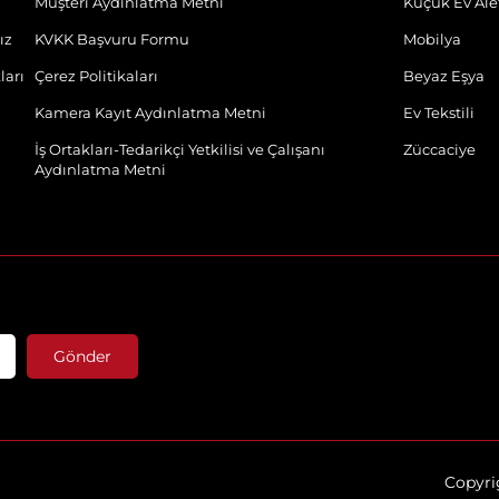
Müşteri Aydınlatma Metni
Küçük Ev Alet
ız
KVKK Başvuru Formu
Mobilya
ları
Çerez Politikaları
Beyaz Eşya
Kamera Kayıt Aydınlatma Metni
Ev Tekstili
İş Ortakları-Tedarikçi Yetkilisi ve Çalışanı
Züccaciye
Aydınlatma Metni
Gönder
Copyrig