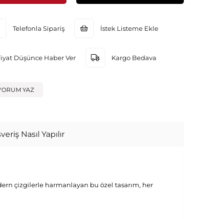
Telefonla Sipariş
İstek Listeme Ekle
Fiyat Düşünce Haber Ver
Kargo Bedava
YORUM YAZ
veriş Nasıl Yapılır
modern çizgilerle harmanlayan bu özel tasarım, her