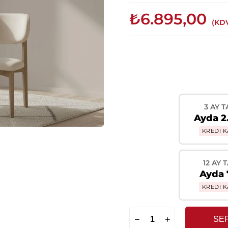
₺6.895,00
(KDV
3 AY T
Ayda 2
KREDİ K
12 AY 
Ayda 
KREDİ K