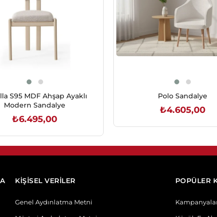
lla S95 MDF Ahşap Ayaklı
Polo Sandalye
Modern Sandalye
₺4.605,00
₺6.495,00
SEPETE EKLE
SEPETE EKLE
DA
KİŞİSEL VERİLER
POPÜLER 
Genel Aydınlatma Metni
Kampanyala