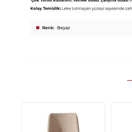
Çok Yönlü Kullanım:
Yemek odası
,
çalışma odası
v
Kolay Temizlik:
Leke tutmayan yüzeyi sayesinde zah
Renk
Beyaz