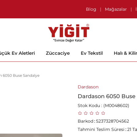
Blog
|
Mağazalar
|
çük Ev Aletleri
Züccaciye
Ev Tekstil
Halı & Kil
n 6050 Buse Sandalye
Dardason
Dardason 6050 Buse
Stok Kodu
(M0048602)
Barkod
:
5237328704562
Tahmini Teslim Süresi
:
21 T