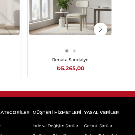
Renata Sandalye
₺5.265,00
SEPETE EKLE
KATEGORİLER
MÜŞTERİ HİZMETLERİ
YASAL VERİLER
r
İade ve Değişim Şartları
Garanti Şartları