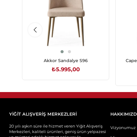
Akkor Sandalye S96
Cape
₺5.995,00
SEPETE EKLE
YİĞİT ALIŞVERİŞ MERKEZLERİ
HAKKIMIZ
20 yılı aşkın süre ile hizmet veren Yiğit Alışveriş
Vizyonumuz
Merkezleri, kaliteli ürünleri, geniş ürün yelpazesi
ve müşteri odaklı hizmet anlayışıyla