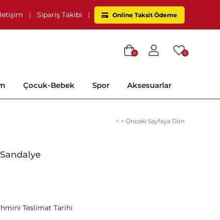
İletişim
|
Sipariş Takibi
|
Online Taksit Ödeme
0
0
im
Çocuk-Bebek
Spor
Aksesuarlar
< < Önceki Sayfaya Dön
 Sandalye
ahmini Teslimat Tarihi