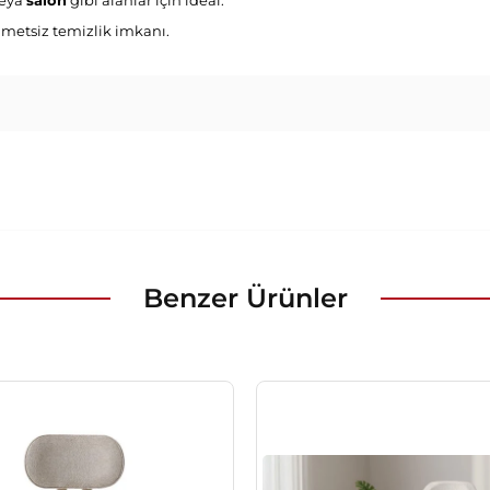
eya
salon
gibi alanlar için ideal.
metsiz temizlik imkanı.
Benzer Ürünler