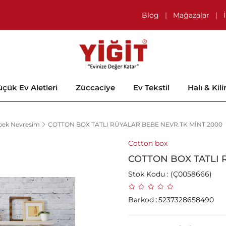
Blog
|
Mağazalar
|
çük Ev Aletleri
Züccaciye
Ev Tekstil
Halı & Kil
bek Nevresim
COTTON BOX TATLI RÜYALAR BEBE NEVR.TK MİNT 2000
Cotton box
COTTON BOX TATLI 
Stok Kodu
(Ç0058666)
Barkod
:
5237328658490