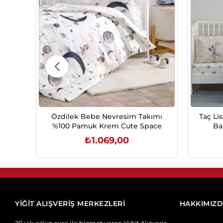
Özdilek Bebe Nevresim Takımı
Taç Li
%100 Pamuk Krem Cute Space
Ba
Nev
₺1.069,00
SEPETE EKLE
YİĞİT ALIŞVERİŞ MERKEZLERİ
HAKKIMIZ
20 yılı aşkın süre ile hizmet veren Yiğit Alışveriş