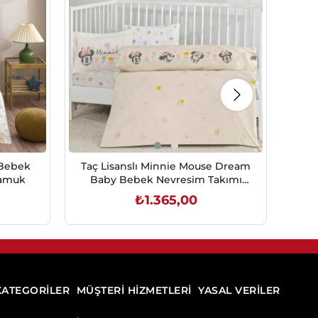
 Bebek
Taç Lisanslı Minnie Mouse Dream
Ta
Pamuk
Baby Bebek Nevresim Takımı
Ba
%100 Pamuk
₺1.365,00
SEPETE EKLE
KATEGORİLER
MÜŞTERİ HİZMETLERİ
YASAL VERİLER