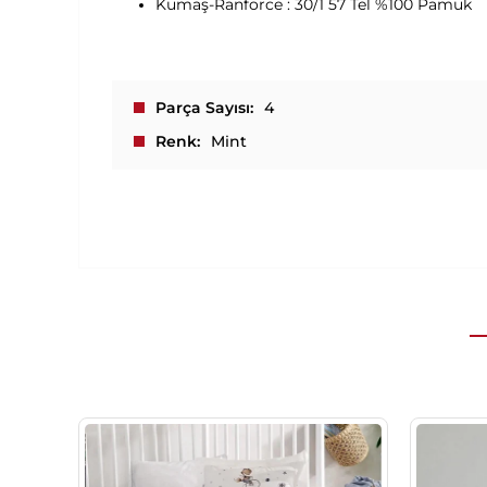
Kumaş-Ranforce : 30/1 57 Tel %100 Pamuk
Parça Sayısı
4
Renk
Mint