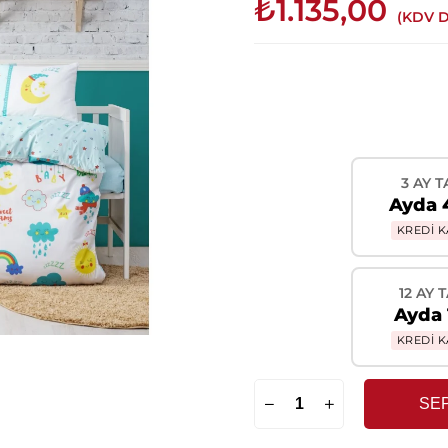
₺1.135,00
(KDV D
3 AY T
Ayda 
KREDİ K
12 AY 
Ayda 
KREDİ K