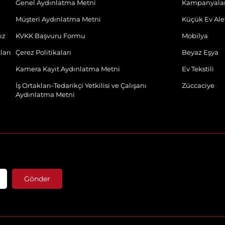
Genel Aydınlatma Metni
Kampanyala
Müşteri Aydınlatma Metni
Küçük Ev Alet
ız
KVKK Başvuru Formu
Mobilya
ları
Çerez Politikaları
Beyaz Eşya
Kamera Kayıt Aydınlatma Metni
Ev Tekstili
İş Ortakları-Tedarikçi Yetkilisi ve Çalışanı
Züccaciye
Aydınlatma Metni
Gönder