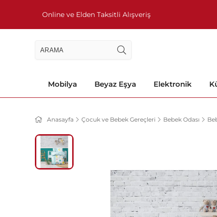
Online ve Elden Taksitli Alışveriş
Mobilya
Beyaz Eşya
Elektronik
Kü
Anasayfa
Çocuk ve Bebek Gereçleri
Bebek Odası
Be