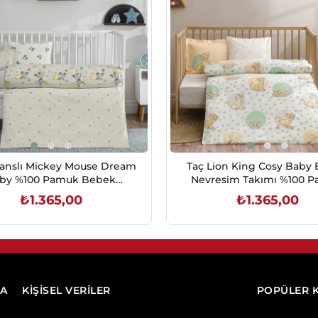
sanslı Mickey Mouse Dream
Taç Lion King Cosy Baby
by %100 Pamuk Bebek
Nevresim Takımı %100 
resim Takımı 100x150 cm
₺1.365,00
₺1.365,00
SEPETE EKLE
SEPETE EKLE
DA
KİŞİSEL VERİLER
POPÜLER 