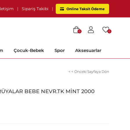
İletişim
|
Sipariş Takibi
|
Online Taksit Ödeme
0
0
im
Çocuk-Bebek
Spor
Aksesuarlar
< < Önceki Sayfaya Dön
RÜYALAR BEBE NEVR.TK MİNT 2000