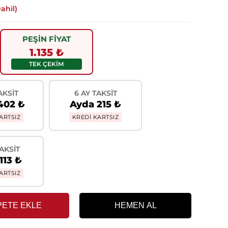
ahil)
PEŞİN FİYAT
1.135 ₺
TEK ÇEKİM
AKSIT
6 AY TAKSIT
402 ₺
Ayda 215 ₺
ARTSIZ
KREDİ KARTSIZ
TAKSIT
113 ₺
ARTSIZ