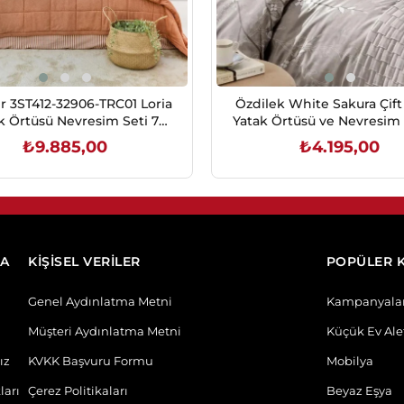
r 3ST412-32906-TRC01 Loria
Özdilek White Sakura Çift 
k Örtüsü Nevresim Seti 7
Yatak Örtüsü ve Nevresim
Prç.-Turuncu
Seti Bej
₺9.885,00
₺4.195,00
SEPETE EKLE
SEPETE EKLE
DA
KİŞİSEL VERİLER
POPÜLER 
Genel Aydınlatma Metni
Kampanyala
Müşteri Aydınlatma Metni
Küçük Ev Alet
ız
KVKK Başvuru Formu
Mobilya
ları
Çerez Politikaları
Beyaz Eşya