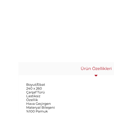
Ürün Özellikleri
Boyut/Ebat
240 x 260
Çarşaf Türü
Lastiksiz
Özellik
Hava Geçirgen
Materyal Bileşeni
%100 Pamuk