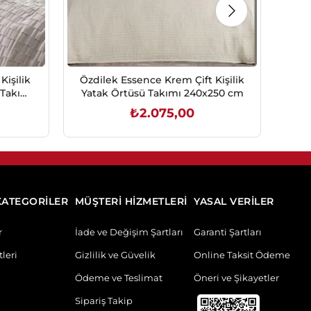
Kişilik
Özdilek Essence Krem Çift Kişilik
Özd
 Takımı
Yatak Örtüsü Takımı 240x250 cm
₺2.075,00
SEPETE EKLE
KATEGORİLER
MÜŞTERİ HİZMETLERİ
YASAL VERİLER
r
İade ve Değişim Şartları
Garanti Şartları
leri
Gizlilik ve Güvelik
Online Taksit Ödeme
Ödeme ve Teslimat
Öneri ve Şikayetler
Sipariş Takip