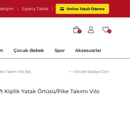
İletişim
|
Sipariş Takibi
|
Online Taksit Ödeme
0
0
im
Çocuk-Bebek
Spor
Aksesuarlar
ike Takımı Vilo Bej
< < Önceki Sayfaya Dön
t Kişilik Yatak Örtüsü/Pike Takımı Vilo