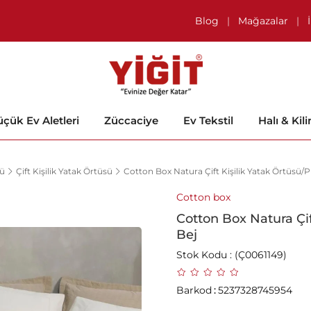
Blog
|
Mağazalar
|
çük Ev Aletleri
Züccaciye
Ev Tekstil
Halı & Kil
sü
Çift Kişilik Yatak Örtüsü
Cotton Box Natura Çift Kişilik Yatak Örtüsü/P
Cotton box
Cotton Box Natura Çif
Bej
Stok Kodu
(Ç0061149)
Barkod
:
5237328745954