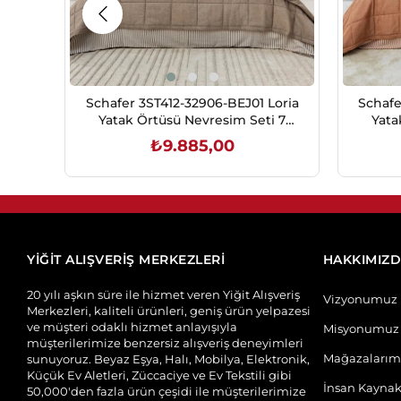
Schafer 3ST412-32906-BEJ01 Loria
Schafe
Yatak Örtüsü Nevresim Seti 7
Yata
Prç.-Bej
₺9.885,00
SEPETE EKLE
YİĞİT ALIŞVERİŞ MERKEZLERİ
HAKKIMIZ
20 yılı aşkın süre ile hizmet veren Yiğit Alışveriş
Vizyonumuz
Merkezleri, kaliteli ürünleri, geniş ürün yelpazesi
ve müşteri odaklı hizmet anlayışıyla
Misyonumuz
müşterilerimize benzersiz alışveriş deneyimleri
Mağazalarım
sunuyoruz. Beyaz Eşya, Halı, Mobilya, Elektronik,
Küçük Ev Aletleri, Züccaciye ve Ev Tekstili gibi
İnsan Kaynak
50,000'den fazla ürün çeşidi ile müşterilerimize