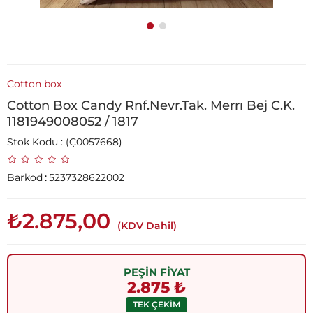
Cotton box
Cotton Box Candy Rnf.Nevr.Tak. Merrı Bej C.K.
1181949008052 / 1817
Stok Kodu
(Ç0057668)
Barkod
:
5237328622002
₺2.875,00
(KDV Dahil)
PEŞİN FİYAT
2.875 ₺
TEK ÇEKİM