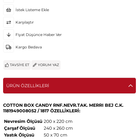
İstek Listeme Ekle
Karşılaştır
Fiyat Düşünce Haber Ver
Kargo Bedava
TAVSIYE ET
YORUM YAZ
ÜRÜN ÖZELLIKLERI
COTTON BOX CANDY RNF.NEVR.TAK. MERRI BEJ C.K.
1181949008052 / 1817 ÖZELLİKLERİ:
Nevresim Ölçüsü
200 x 220 cm
Çarşaf Ölçüsü
240 x 260 cm
Yastık Ölçüsü
50 x 70 cm