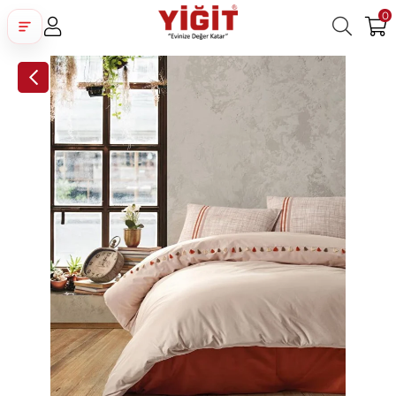
0
Üye Girişi
Üye Ol
Facebook İle Bağlan
Google İle Bağlan