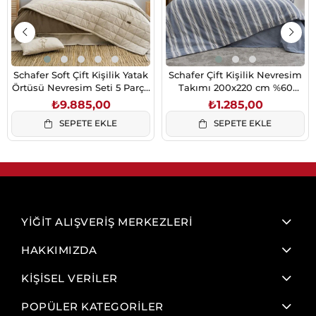
Schafer Soft Çift Kişilik Yatak
Schafer Çift Kişilik Nevresim
Örtüsü Nevresim Seti 5 Parça
Takımı 200x220 cm %60
Bej 230x250
Pamuk %40 Polyester
₺9.885,00
₺1.285,00
SEPETE EKLE
SEPETE EKLE
YİĞİT ALIŞVERİŞ MERKEZLERİ
HAKKIMIZDA
KİŞİSEL VERİLER
POPÜLER KATEGORİLER