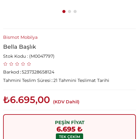
Bismot Mobilya
Bella Başlık
Stok Kodu
(M0047797)
Barkod
:
5237328658124
Tahmini Teslim Süresi
:
21 Tahmini Teslimat Tarihi
₺6.695,00
(KDV Dahil)
PEŞİN FİYAT
6.695 ₺
TEK ÇEKİM