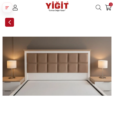
0
Üye Girişi
Üye Ol
Facebook İle Bağlan
Google İle Bağlan