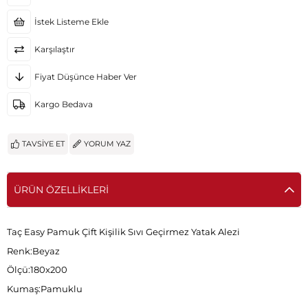
İstek Listeme Ekle
Karşılaştır
Fiyat Düşünce Haber Ver
Kargo Bedava
TAVSIYE ET
YORUM YAZ
ÜRÜN ÖZELLIKLERI
Taç Easy Pamuk Çift Kişilik Sıvı Geçirmez Yatak Alezi
Renk:Beyaz
Ölçü:180x200
Kumaş:Pamuklu