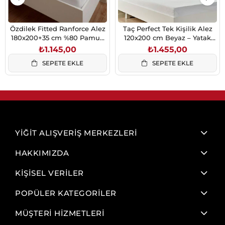
Özdilek Fitted Ranforce Alez
Taç Perfect Tek Kişilik Alez
180x200+35 cm %80 Pamuk
120x200 cm Beyaz – Yatak
Sıvı Geçirmez Yatak Koruyucu
Koruyucu
₺1.145,00
₺1.455,00
Beyaz
SEPETE EKLE
SEPETE EKLE
YİĞİT ALIŞVERİŞ MERKEZLERİ
HAKKIMIZDA
KİŞİSEL VERİLER
POPÜLER KATEGORİLER
MÜŞTERİ HİZMETLERİ