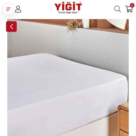
0
Üye Girişi
Üye Ol
Facebook İle Bağlan
Google İle Bağlan