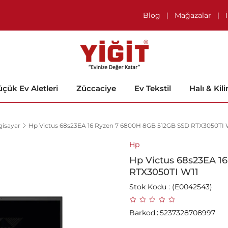
Blog
|
Mağazalar
|
çük Ev Aletleri
Züccaciye
Ev Tekstil
Halı & Kil
gisayar
Hp Victus 68s23EA 16 Ryzen 7 6800H 8GB 512GB SSD RTX3050TI 
Hp
Hp Victus 68s23EA 1
RTX3050TI W11
Stok Kodu
(E0042543)
Barkod
:
5237328708997