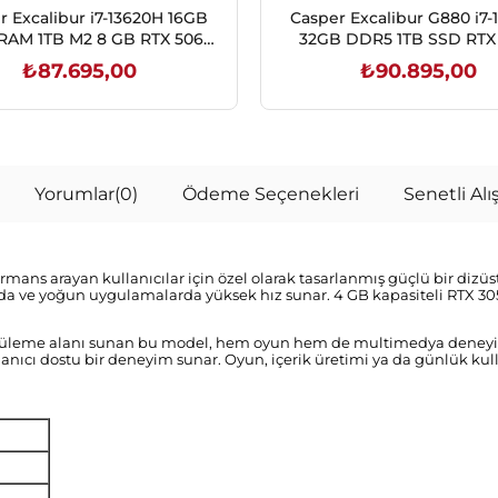
r Excalibur i7-13620H 16GB
Casper Excalibur G880 i7-
RAM 1TB M2 8 GB RTX 5060
32GB DDR5 1TB SSD RTX
EDOS OYUN BİLGİSAYARI
6GB 15.6" FHD 165Hz G
₺87.695,00
₺90.895,00
G880.1362-BQ60X-C
Notebook
SEPETE EKLE
SEPETE EKLE
Yorumlar
(0)
Ödeme Seçenekleri
Senetli Alış
ormans arayan kullanıcılar için özel olarak tasarlanmış güçlü bir dizü
 ve yoğun uygulamalarda yüksek hız sunar. 4 GB kapasiteli RTX 3050 T
üntüleme alanı sunan bu model, hem oyun hem de multimedya deneyimi
anıcı dostu bir deneyim sunar. Oyun, içerik üretimi ya da günlük kull