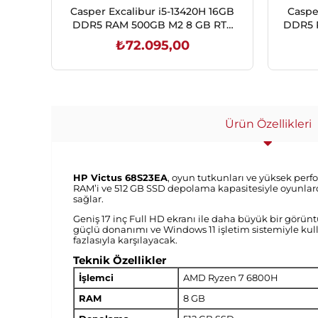
Casper Excalibur i5-13420H 16GB
Caspe
DDR5 RAM 500GB M2 8 GB RTX
DDR5 
5050 FREEDOS GAMİNG LAPTOP
FRE
₺72.095,00
G880.1342-BE50X-C
SEPETE EKLE
Ürün Özellikleri
HP Victus 68S23EA
, oyun tutkunları ve yüksek perf
RAM’i ve 512 GB SSD depolama kapasitesiyle oyunlarda
sağlar.
Geniş 17 inç Full HD ekranı ile daha büyük bir gör
güçlü donanımı ve Windows 11 işletim sistemiyle kull
fazlasıyla karşılayacak.
Teknik Özellikler
İşlemci
AMD Ryzen 7 6800H
RAM
8 GB