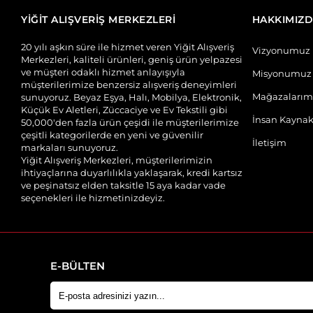
YİĞİT ALIŞVERİŞ MERKEZLERİ
HAKKIMIZ
20 yılı aşkın süre ile hizmet veren Yiğit Alışveriş
Vizyonumuz
Merkezleri, kaliteli ürünleri, geniş ürün yelpazesi
ve müşteri odaklı hizmet anlayışıyla
Misyonumuz
müşterilerimize benzersiz alışveriş deneyimleri
Mağazalarım
sunuyoruz. Beyaz Eşya, Halı, Mobilya, Elektronik,
Küçük Ev Aletleri, Züccaciye ve Ev Tekstili gibi
İnsan Kaynak
50,000'den fazla ürün çeşidi ile müşterilerimize
çeşitli kategorilerde en yeni ve güvenilir
İletişim
markaları sunuyoruz.
Yiğit Alışveriş Merkezleri, müşterilerimizin
ihtiyaçlarına duyarlılıkla yaklaşarak, kredi kartsız
ve peşinatsız elden taksitle 15 aya kadar vade
seçenekleri ile hizmetinizdeyiz.
E-BÜLTEN