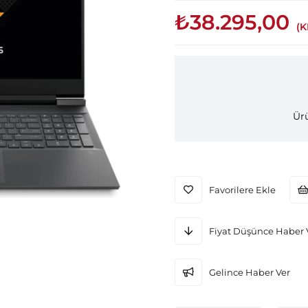
₺38.295,00
(K
Ürü
Favorilere Ekle
Fiyat Düşünce Haber 
Gelince Haber Ver