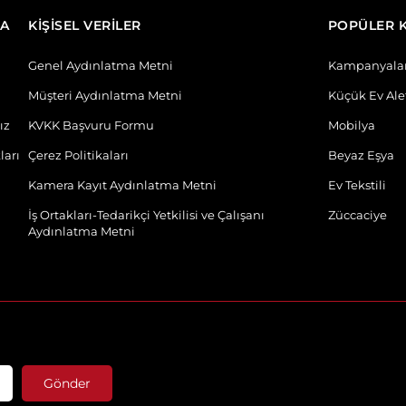
DA
KİŞİSEL VERİLER
POPÜLER 
Genel Aydınlatma Metni
Kampanyala
Müşteri Aydınlatma Metni
Küçük Ev Alet
ız
KVKK Başvuru Formu
Mobilya
ları
Çerez Politikaları
Beyaz Eşya
Kamera Kayıt Aydınlatma Metni
Ev Tekstili
İş Ortakları-Tedarikçi Yetkilisi ve Çalışanı
Züccaciye
Aydınlatma Metni
Gönder