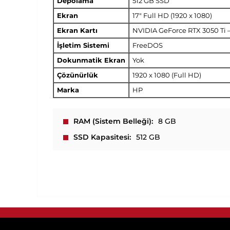
Depolama
512 GB SSD
Ekran
17" Full HD (1920 x 1080)
Ekran Kartı
NVIDIA GeForce RTX 3050 Ti 
İşletim Sistemi
FreeDOS
Dokunmatik Ekran
Yok
Çözünürlük
1920 x 1080 (Full HD)
Marka
HP
RAM (Sistem Belleği)
8 GB
SSD Kapasitesi
512 GB