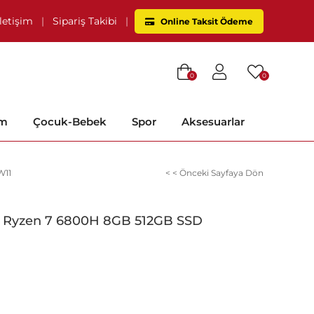
İletişim
|
Sipariş Takibi
|
Online Taksit Ödeme
0
0
im
Çocuk-Bebek
Spor
Aksesuarlar
W11
< < Önceki Sayfaya Dön
6 Ryzen 7 6800H 8GB 512GB SSD