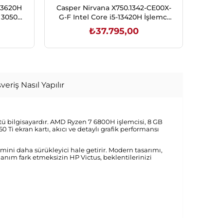
13620H
Casper Nirvana X750.1342-CE00X-
C
 3050
G-F Intel Core i5-13420H İşlemci
C
aming
24 GB DDR5 500GB NVMe SSD
İ
₺37.795,00
Intel® Graphics Free Dos 15.6"
Full HD Notebook
RTX
SEPETE EKLE
veriş Nasıl Yapılır
stü bilgisayardır. AMD Ryzen 7 6800H işlemcisi, 8 GB
i ekran kartı, akıcı ve detaylı grafik performansı
ni daha sürükleyici hale getirir. Modern tasarımı,
anım fark etmeksizin HP Victus, beklentilerinizi