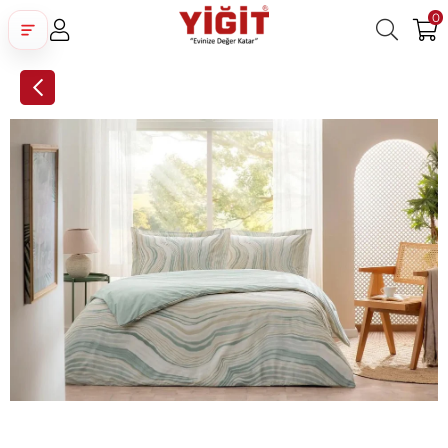
0
Üye Girişi
Üye Ol
Facebook İle Bağlan
Google İle Bağlan