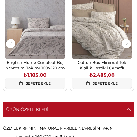
English Home Curioleaf Bej
Cotton Box Minimal Tek
Nevresim Takımı 160x220 cm
Kişilik Lastikli Çarşaflı
Nevresim Takımı Moil Bej
₺1.185,00
₺2.485,00
SEPETE EKLE
SEPETE EKLE
ÜRÜN ÖZELLIKLERI
ÖZDİLEK RF MINT NATURAL MARBLE NEVRESİM TAKIMI :
Nevresim:160x220 cm (1 Adet)