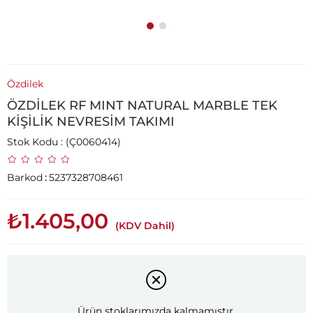
Özdilek
ÖZDİLEK RF MINT NATURAL MARBLE TEK
KİŞİLİK NEVRESİM TAKIMI
Stok Kodu
(Ç0060414)
Barkod
:
5237328708461
₺1.405,00
(KDV Dahil)
Ürün stoklarımızda kalmamıştır.