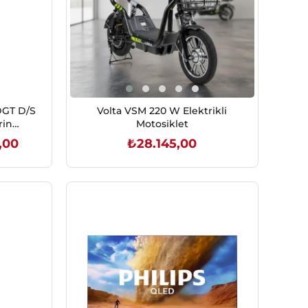
DGT D/S
Volta VSM 220 W Elektrikli
rin
Motosiklet
,00
₺28.145,00
SEPETE EKLE