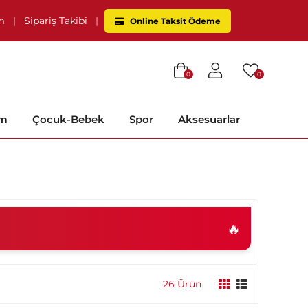
im
|
Sipariş Takibi
|
Online Taksit Ödeme
0
0
im
Çocuk-Bebek
Spor
Aksesuarlar
🔥
26 Ürün