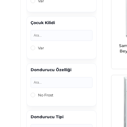
Var
Çocuk Kilidi
Sa
Var
Bey
Dondurucu Özelliği
No Frost
Dondurucu Tipi