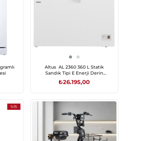
gramlı
Altus AL 2360 360 L Statik
esi
Sandık Tipi E Enerji Derin
Dondurucu
₺26.195,00
SEPETE EKLE
%15
İndirim
%15İndirim