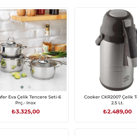
fer Eva Çelik Tencere Seti-6
Cooker CKR2007 Çelik 
Prç.- Inox
2.5 Lt.
₺3.325,00
₺2.489,00
SEPETE EKLE
SEPETE EKLE