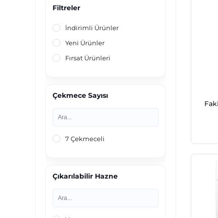
Tefal
Buzdolabı
Filtreler
Uğur
Ocak
İndirimli Ürünler
Volta
Spor Ürünleri
Yeni Ürünler
Derin Dondurucu
Fırsat Ürünleri
Elektronik
Beyaz Eşya
Çekmece Sayısı
Fak
Züccaciye
7 Çekmeceli
Çıkarılabilir Hazne