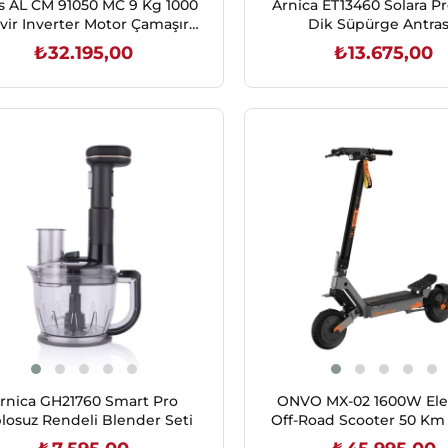
us AL CM 91050 MC 9 Kg 1000
Arnica ET13460 Solara Pro Şar
vir Inverter Motor Çamaşır
Dik Süpürge Antras
Makinesi
₺32.195,00
₺13.675,00
SEPETE EKLE
SEPETE EKLE
rnica GH21760 Smart Pro
ONVO MX-02 1600W Elek
losuz Rendeli Blender Seti
Off-Road Scooter 50 Km
Disk Frenli