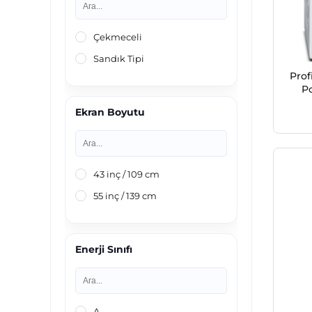
Çekmeceli
Sandık Tipi
Profi
P
Ekran Boyutu
43 inç / 109 cm
55 inç / 139 cm
Enerji Sınıfı
A