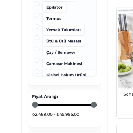
Epilatör
Termos
Yemek Takımları
Ütü & Ütü Masası
Çay / Semaver
Çamaşır Makinesi
Kişisel Bakım Ürünleri
Robot Süpürgeler
Scha
Fiyat Aralığı
Televizyonlar
Beyaz Eşyalar
₺2.489,00 - ₺45.995,00
Bulaşık Makinesi
Mikser / Blender