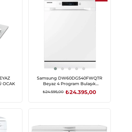
İndirim
%1İndirim
BEYAZ
Samsung DW60DG540FWQTR
Ü OCAK
Beyaz 4 Program Bulaşık
Makinesi
₺24.395,00
₺24.595,00
SEPETE EKLE