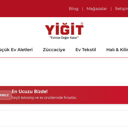
Blog
|
Mağazalar
|
İletiş
çük Ev Aletleri
Züccaciye
Ev Tekstil
Halı & Kil
En Ucuzu Bizde!
MMUZ
Seçili teknoloji ve ev ürünlerinde fırsatlar.