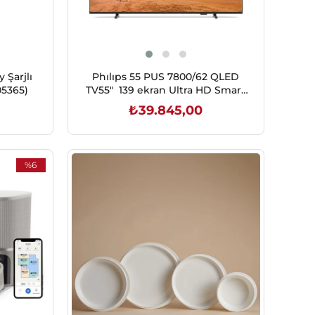
 Şarjlı
Phılıps 55 PUS 7800/62 QLED
05365)
TV55" 139 ekran Ultra HD Smart
(TITAN İşletim sist.) QLED
₺39.845,00
televizyon
SEPETE EKLE
%6
İndirim
%6İndirim