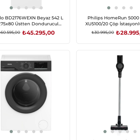
ilo BD2176WEXN Beyaz 542 L
Philips HomeRun 5000 
x75x80 Üstten Donduruculu
XU5100/20 Çöp İstasyonlu
Buzdolabı
Robot Süpürge
₺45.295,00
₺28.995
₺60.595,00
₺30.995,00
SEPETE EKLE
SEPETE EKLE