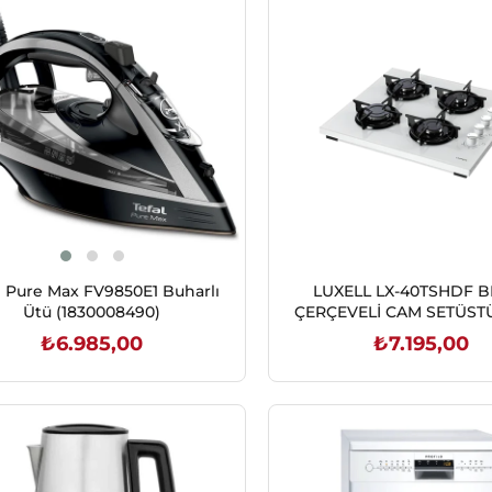
l Pure Max FV9850E1 Buharlı
LUXELL LX-40TSHDF 
Ütü (1830008490)
ÇERÇEVELİ CAM SETÜST
₺6.985,00
₺7.195,00
SEPETE EKLE
SEPETE EKLE