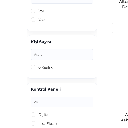
Alt
De
Var
Yok
Kişi Sayısı
6 Kişilik
Kontrol Paneli
A
Dijital
Kab
Led Ekran