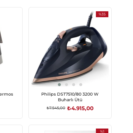
%35
İndirim
%35İndirim
Termos
Philips DST7510/80 3200 W
Buharlı Ütü
₺4.915,00
₺7.545,00
SEPETE EKLE
%1