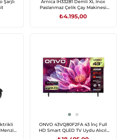
jlı
Arnica IH33281 Demli XL İnox
it
Paslanmaz Çelik Çay Makinesi
2.2 L
₺4.195,00
SEPETE EKLE
trikli
ONVO 43VQ80F2FA 43 İnç Full
 Menzil
HD Smart QLED TV Uydu Alıcılı
Frameless