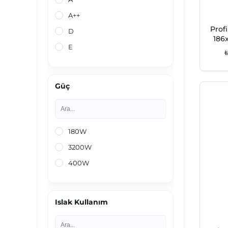
A++
Prof
D
186
E
Güç
180W
3200W
400W
Islak Kullanım