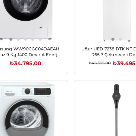
msung WW90CGC04DAEAH
Uğur UED 7238 DTK NF 
az 9 Kg 1400 Devir A Enerji
R65 7 Çekmeceli De
Çamaşır Makinesi
Dondurucu
₺34.795,00
₺39.495
₺46.595,00
SEPETE EKLE
SEPETE EKLE