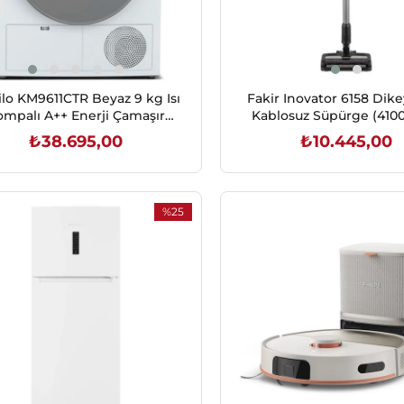
lo KM9611CTR Beyaz 9 kg Isı
Fakir Inovator 6158 Dikey
ompalı A++ Enerji Çamaşır
Kablosuz Süpürge (410
Kurutma Makinesi
₺38.695,00
₺10.445,00
SEPETE EKLE
SEPETE EKLE
%25
İndirim
%25İndirim