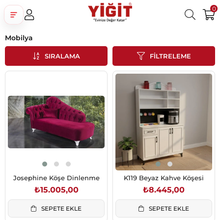
0
Mobilya
Üye Girişi
Üye Ol
Facebook İle Bağlan
SIRALAMA
FILTRELEME
Google İle Bağlan
Josephine Köşe Dinlenme
K119 Beyaz Kahve Köşesi
₺15.005,00
₺8.445,00
SEPETE EKLE
SEPETE EKLE