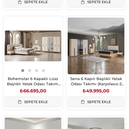
SEPETE EKLE
SEPETE EKLE
Bohemstar 6 Kapaklı Lüxs
Sena 6 Kapılı Başlıklı Yatak
Başlıklı Yatak Odası Takımı
Odası Takımı (Karyolasız-2
(Karyolasız)
Aynalı)
₺66.695,00
₺49.995,00
SEPETE EKLE
SEPETE EKLE