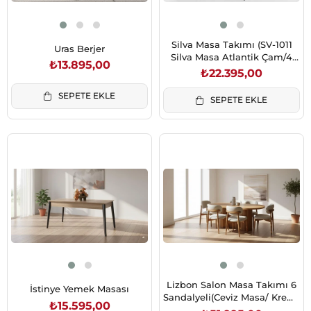
Silva Masa Takımı (SV-1011
Uras Berjer
Silva Masa Atlantik Çam/4
₺13.895,00
Ad.KS-233 Kuşaklı Sandalye
₺22.395,00
BF-19)
SEPETE EKLE
SEPETE EKLE
Lizbon Salon Masa Takımı 6
İstinye Yemek Masası
Sandalyeli(Ceviz Masa/ Krem-
₺15.595,00
Ceviz Sand.)