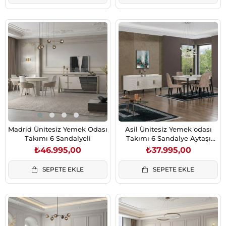
Madrid Ünitesiz Yemek Odası
Asil Ünitesiz Yemek odası
Takımı 6 Sandalyeli
Takımı 6 Sandalye Aytaşı
(6010 Gözde Sand)
₺46.995,00
₺37.995,00
SEPETE EKLE
SEPETE EKLE