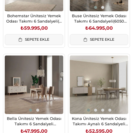
Bohemstar Ünitesiz Yemek
Buse Ünitesiz Yemek Odası
Odası Takımı 6 Sandalyeli(4
Takımı 6 Sandalyeli(6050
Ayaklı Masa)
Buse Sand.)
₺59.995,00
₺64.995,00
SEPETE EKLE
SEPETE EKLE
Bella Ünitesiz Yemek Odası
Kona Ünitesiz Yemek Odası
Takımı 6 Sandalyeli
Takımı Aynalı 6 Sandalyeli
(Sehpasız)
Krem
₺47.995,00
₺52.595,00