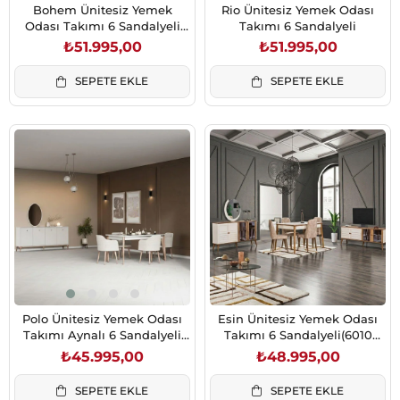
Bohem Ünitesiz Yemek
Rio Ünitesiz Yemek Odası
Odası Takımı 6 Sandalyeli
Takımı 6 Sandalyeli
(6010 Gözde Sandalye)
₺51.995,00
₺51.995,00
SEPETE EKLE
SEPETE EKLE
Polo Ünitesiz Yemek Odası
Esin Ünitesiz Yemek Odası
Takımı Aynalı 6 Sandalyeli
Takımı 6 Sandalyeli(6010
Krem
Gözde Sand.T.Meşe)
₺45.995,00
₺48.995,00
SEPETE EKLE
SEPETE EKLE