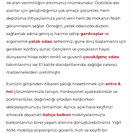
ile alan verimliliğini artırmanız mümkündür. Özellikle dar
alanlar için geliştirdiğimiz çok amaçlı çözümler, hem
depolama ihtiyaçlarınıza yanıt verir hem de mekanın ferah
görünmesini sağlar. Örneğin, yatak odanızda düzeni
sağlamak adına geniş iç hacme sahip
gardıroplar
ve
ergonomik
yatak odası
setlerimiz, güne dinç başlamanız için
gereken konforu sunar. Gençlerin ve çocukların hayal
dünyasına hitap eden renkli ve güvenli
çocuk/genç odası
takımlarımız ise E1 kalite standartlarında, sağlığa zararsız
malzemelerden üretilmiştir.
Evinizin girişinden itibaren şıklığı hissettirmek için
antre &
hol
çözümlerimizle tanışın. Fonksiyonel ayakkabılıklar ve
portmantolar, dağınıklığı ortadan kaldırırken
dekorasyonunuzu tamamlar. Ayrıca, açık hava keyfinizi
artıracak dayanıklı
bahçe balkon
mobilyalarımızla
balkonlarınızı birer yaşam alanına dönüştürebilirsiniz. Yiğit
AVM, mobilya alışverişinizi güvenli, hızlı ve keyifli bir