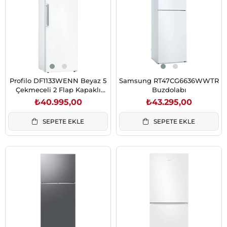
Profilo DF1133WENN Beyaz 5
Samsung RT47CG6636WWTR
Çekmeceli 2 Flap Kapaklı
Buzdolabı
Dikey Derin Dondurucu 225 L
₺40.995,00
₺43.295,00
176x60x65 cm E Enerji
SEPETE EKLE
SEPETE EKLE