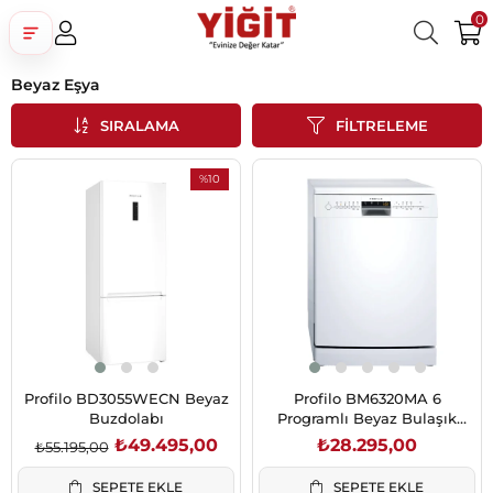
0
Beyaz Eşya
Üye Girişi
Üye Ol
Facebook İle Bağlan
SIRALAMA
FILTRELEME
Google İle Bağlan
%10
İndirim
%10İndirim
Profilo BD3055WECN Beyaz
Profilo BM6320MA 6
Buzdolabı
Programlı Beyaz Bulaşık
Makinesi
₺49.495,00
₺28.295,00
₺55.195,00
SEPETE EKLE
SEPETE EKLE