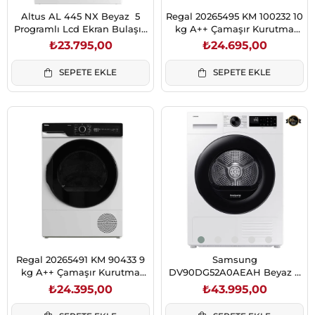
Altus AL 445 NX Beyaz 5
Regal 20265495 KM 100232 10
Programlı Lcd Ekran Bulaşık
kg A++ Çamaşır Kurutma
Makinesi
Makinesi
₺23.795,00
₺24.695,00
SEPETE EKLE
SEPETE EKLE
Regal 20265491 KM 90433 9
Samsung
kg A++ Çamaşır Kurutma
DV90DG52A0AEAH Beyaz 9
Makinesi
Kg Isı Pompalı Wifi
₺24.395,00
₺43.995,00
Bağlantılı A+++ Enerji
Çamaşır Kurutma Makinesi