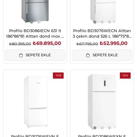
Profilo BD3086IECN 631 lt
Profilo BD3076WECN Alttan
186*86*81 Alttan dond inox E
3 çekm dond 526 L 186*75*80
Buzdolabı
Beyaz No frost Buzdolabı
₺69.895,00
₺52.995,00
₺80.395,00
₺67.795,00
SEPETE EKLE
SEPETE EKLE
%18
%14
İndirim
İndirim
%18İndirim
%14İndiri
Profilo BD3076WEVN E
Profilo BD2086WEXN E