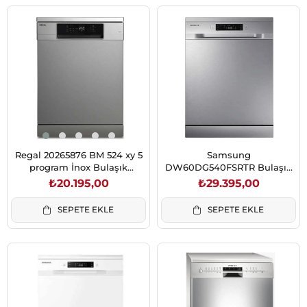
Regal 20265876 BM 524 xy 5
Samsung
program İnox Bulaşık
DW60DG540FSRTR Bulaşık
Makinesi
Makinesi 8806095533681
₺20.195,00
₺29.395,00
SEPETE EKLE
SEPETE EKLE