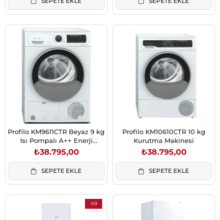
SEPETE EKLE
SEPETE EKLE
Profilo KM9611CTR Beyaz 9 kg
Profilo KM10610CTR 10 kg
Isı Pompalı A++ Enerji
Kurutma Makinesi
Çamaşır Kurutma Makinesi
₺38.795,00
₺38.795,00
SEPETE EKLE
SEPETE EKLE
%9
İndirim