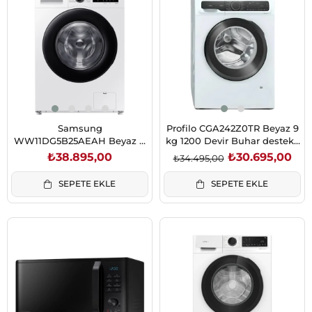
İndirim
%11İndirim
Samsung
Profilo CGA242Z0TR Beyaz 9
WW11DG5B25AEAH Beyaz 11
kg 1200 Devir Buhar destekli
kg 1400 Devir A Enerji
Çamaşır Makinesi
₺38.895,00
₺30.695,00
₺34.495,00
Çamaşır Makinesi
SEPETE EKLE
SEPETE EKLE