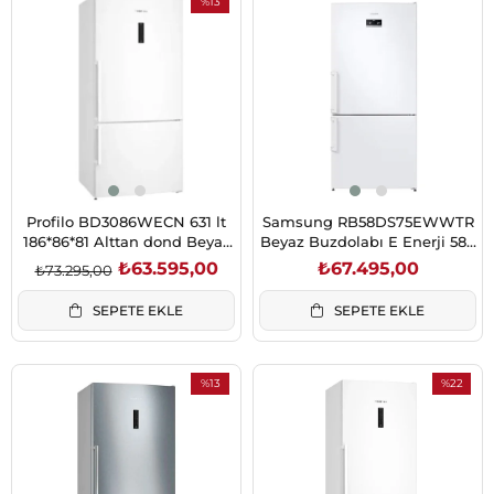
%13
İndirim
%13İndirim
Profilo BD3086WECN 631 lt
Samsung RB58DS75EWWTR
186*86*81 Alttan dond Beyaz
Beyaz Buzdolabı E Enerji 580
E Buzdolabı
L 1940*900*780 No Frost
₺63.595,00
₺67.495,00
₺73.295,00
Alttan Derin Donduruculu
Buzdolabı
SEPETE EKLE
SEPETE EKLE
%13
%22
İndirim
İndirim
%13İndirim
%22İndiri