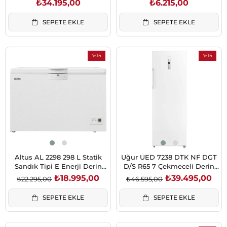
₺34.195,00
₺6.215,00
SEPETE EKLE
SEPETE EKLE
%15
%15
İndirim
İndirim
%15İndirim
%15İndirim
Altus AL 2298 298 L Statik
Uğur UED 7238 DTK NF DGT
Sandık Tipi E Enerji Derin
D/S R65 7 Çekmeceli Derin
Dondurucu
Dondurucu
₺18.995,00
₺39.495,00
₺22.295,00
₺46.595,00
SEPETE EKLE
SEPETE EKLE