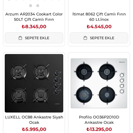
Arzum AR2034 Cookart Color
İtimat 8062 Çift Camlı Fırın
50LT Çift Camlı Fırın
60 Lt.İnox
₺8.345,00
₺4.545,00
SEPETE EKLE
SEPETE EKLE
LUXELL OC88 Ankastre Siyah
Profilo OO36P2O10D
Ocak
Ankastre Ocak
₺5.995,00
₺13.295,00