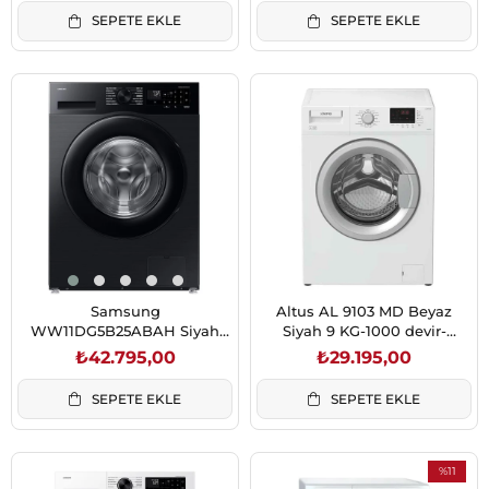
SEPETE EKLE
SEPETE EKLE
Samsung
Altus AL 9103 MD Beyaz
WW11DG5B25ABAH Siyah
Siyah 9 KG-1000 devir-
11Kg 1400 Devir A Enerji
İnverter Motor XL Kapak
₺42.795,00
₺29.195,00
Çamaşır Makinesi
Çamaşır Makinesi
SEPETE EKLE
SEPETE EKLE
%11