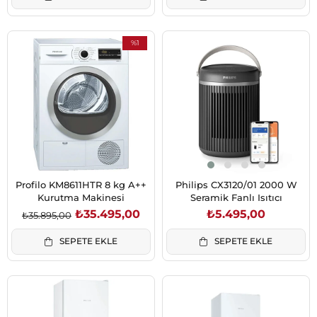
%1
İndirim
%1İndirim
Profilo KM8611HTR 8 kg A++
Philips CX3120/01 2000 W
Kurutma Makinesi
Seramik Fanlı Isıtıcı
₺35.495,00
₺5.495,00
₺35.895,00
SEPETE EKLE
SEPETE EKLE