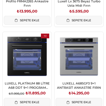
Profilo FRMA226S Ankastre
Luxell Lx 3675 Beyaz Turbo
Fırın
Usta Midi Fırın
₺13.995,00
₺5.595,00
SEPETE EKLE
SEPETE EKLE
%1
İndirim
%1İndirim
LUXELL PLATİNUM 88 LİTRE
LUXELL A68SGF3 9+1
A68 DDT 9+1 PROGRAM
ANTRASİT ANKASTRE FIRIN
SİYAH FIRIN
₺11.895,00
₺14.295,00
₺11.995,00
SEPETE EKLE
SEPETE EKLE