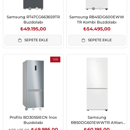
Samsung RT47CG6636S9TR
Samsung RB45DG600EWW
Buzdolabı
TR Kombi Buzdolabı
₺49.195,00
₺54.495,00
SEPETE EKLE
SEPETE EKLE
%15
İndirim
%15İndirim
Profilo BD3055IECN İnox
Samsung
Buzdolabı
RB50DG601EWWTR Alttan
dond 508 lt Beyaz No Frost
₺49.995,00
₺60.195,00
₺58.495,00