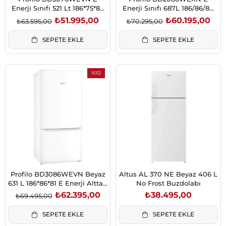
Enerji Sınıfı 521 Lt 186*75*80
Enerji Sınıfı 687L 186/86/80
Nofrost Alttan Donduruculu
Üstten Donduruculu NoFrost
₺51.995,00
₺60.195,00
₺63.595,00
₺70.295,00
Buzdolabı
Buzdolabı Beyaz
SEPETE EKLE
SEPETE EKLE
%10
İndirim
%10İndirim
Profilo BD3086WEVN Beyaz
Altus AL 370 NE Beyaz 406 L
631 L 186*86*81 E Enerji Alttan
No Frost Buzdolabı
Donduruculu Buzdolabı
₺62.395,00
₺38.495,00
₺69.495,00
SEPETE EKLE
SEPETE EKLE