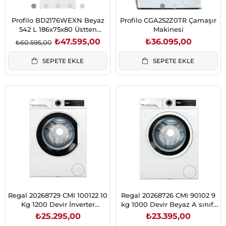
Profilo BD2176WEXN Beyaz
Profilo CGA252Z0TR Çamaşır
542 L 186x75x80 Üstten
Makinesi
Donduruculu Buzdolabı
₺47.595,00
₺36.095,00
₺60.595,00
SEPETE EKLE
SEPETE EKLE
Regal 20268729 CMI 100122 10
Regal 20268726 CMI 90102 9
Kg 1200 Devir İnverter
kg 1000 Devir Beyaz A sınıfı
Çamaşır Makinesi
sessiz inverter motor
₺25.295,00
₺23.395,00
Çamaşır Mk.