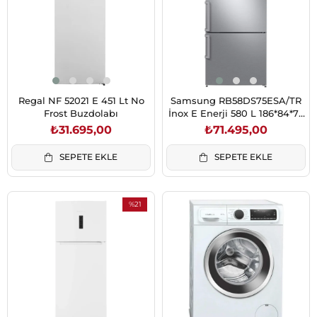
Regal NF 52021 E 451 Lt No
Samsung RB58DS75ESA/TR
Frost Buzdolabı
İnox E Enerji 580 L 186*84*75
No Frost Alttan Derin
₺31.695,00
₺71.495,00
Donduruculu Buzdolabı
SEPETE EKLE
SEPETE EKLE
%21
İndirim
%21İndirim