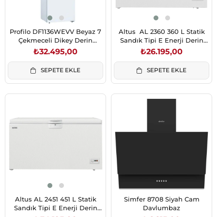
Profilo DF1136WEVV Beyaz 7
Altus AL 2360 360 L Statik
Çekmeceli Dikey Derin
Sandık Tipi E Enerji Derin
Dondurucu 249 L 186/60 E
Dondurucu
₺32.495,00
₺26.195,00
Enerji
SEPETE EKLE
SEPETE EKLE
Altus AL 2451 451 L Statik
Simfer 8708 Siyah Cam
Sandık Tipi E Enerji Derin
Davlumbaz
Dondurucu