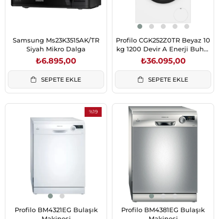
Samsung Ms23K3515AK/TR
Profilo CGK252Z0TR Beyaz 10
Siyah Mikro Dalga
kg 1200 Devir A Enerji Buhar
destekli Leke Uzmanı
₺6.895,00
₺36.095,00
Çamaşır Makinesi
SEPETE EKLE
SEPETE EKLE
%19
İndirim
%19İndirim
Profilo BM4321EG Bulaşık
Profilo BM4381EG Bulaşık
Makinesi
Makinesi