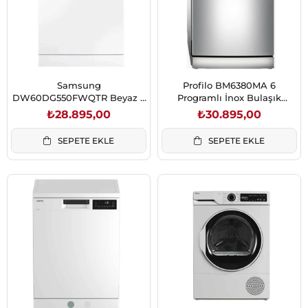
Samsung
Profilo BM6380MA 6
DW60DG550FWQTR Beyaz 5
Programlı İnox Bulaşık
Program Bulaşık Makinesi
Makinesi
₺28.895,00
₺30.895,00
SEPETE EKLE
SEPETE EKLE