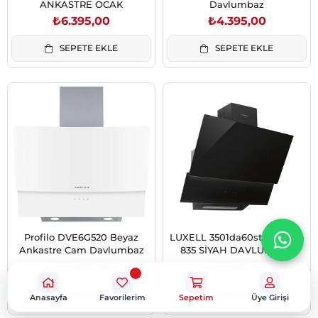
ANKASTRE OCAK
Davlumbaz
₺6.395,00
₺4.395,00
SEPETE EKLE
SEPETE EKLE
Profilo DVE6G520 Beyaz
LUXELL 3501da60str07 DA6-
Ankastre Cam Davlumbaz
835 SİYAH DAVLUMBAZ
₺14.695,00
₺5.495,00
SEPETE EKLE
SEPETE EKLE
Anasayfa
Favorilerim
Sepetim
Üye Girişi