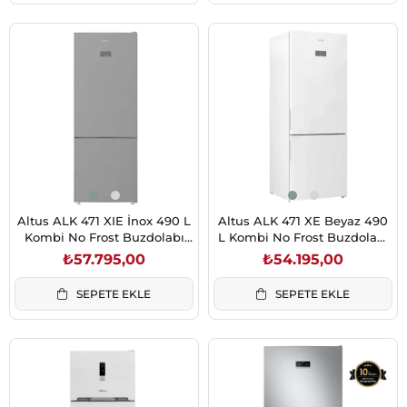
Altus ALK 471 XIE İnox 490 L
Altus ALK 471 XE Beyaz 490
Kombi No Frost Buzdolabı
L Kombi No Frost Buzdolabı
Lcd Ekran
Lcd Ekran
₺57.795,00
₺54.195,00
SEPETE EKLE
SEPETE EKLE