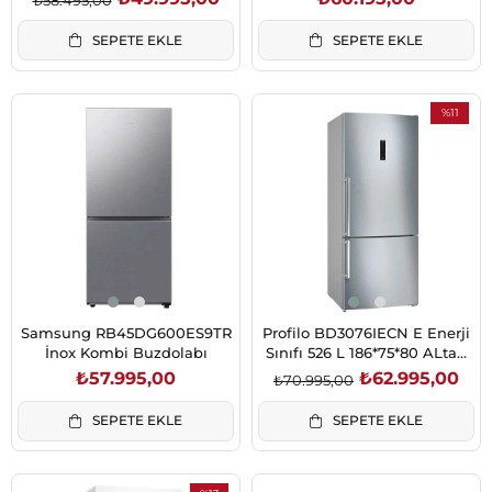
Kombi Buzdolabı
SEPETE EKLE
SEPETE EKLE
%11
İndirim
%11İndirim
Samsung RB45DG600ES9TR
Profilo BD3076IECN E Enerji
İnox Kombi Buzdolabı
Sınıfı 526 L 186*75*80 ALtan
Derin Donduruculu NoFrost
₺57.995,00
₺62.995,00
₺70.995,00
Buzdolabı Inox
SEPETE EKLE
SEPETE EKLE