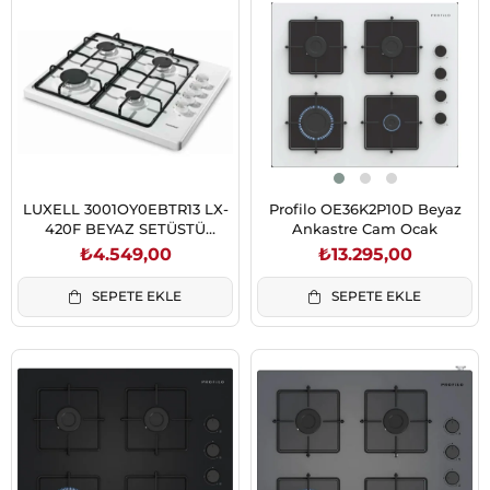
LUXELL 3001OY0EBTR13 LX-
Profilo OE36K2P10D Beyaz
420F BEYAZ SETÜSTÜ
Ankastre Cam Ocak
EMAYE OCAK
₺4.549,00
₺13.295,00
SEPETE EKLE
SEPETE EKLE