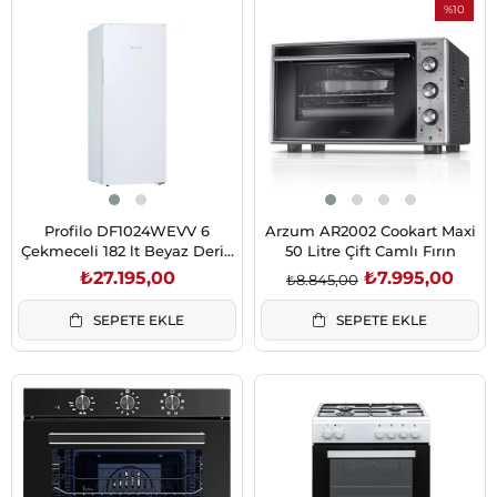
%10
İndirim
%10İndiri
Profilo DF1024WEVV 6
Arzum AR2002 Cookart Maxi
Çekmeceli 182 lt Beyaz Derin
50 Litre Çift Camlı Fırın
dondurucu
₺27.195,00
₺7.995,00
₺8.845,00
SEPETE EKLE
SEPETE EKLE