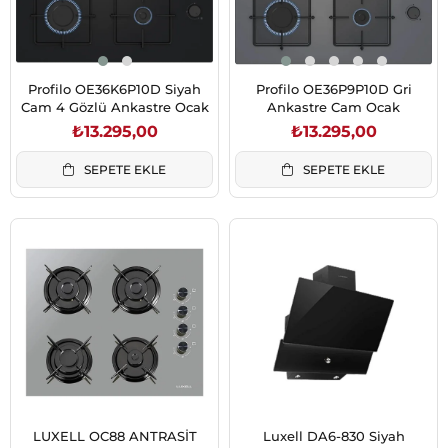
Profilo OE36K6P10D Siyah
Profilo OE36P9P10D Gri
Cam 4 Gözlü Ankastre Ocak
Ankastre Cam Ocak
₺13.295,00
₺13.295,00
SEPETE EKLE
SEPETE EKLE
LUXELL OC88 ANTRASİT
Luxell DA6-830 Siyah