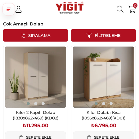
0
Çok Amaçlı Dolap
Üye Girişi
Üye Ol
Facebook İle Bağlan
SIRALAMA
FILTRELEME
Google İle Bağlan
Kiler 2 Kapılı Dolap
Kiler Dolabı Kısa
(1830x862x469) (KD02)
(1056x862x469)(KD01)
₺11.295,00
₺6.795,00
SEPETE EKLE
SEPETE EKLE