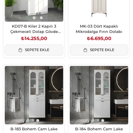
KD07-B Kiler 2 Kapılı 3
MK-03 Dört Kapaklı
Çekmeceli Dolap Gövde
Mikrodalga Fırın Dolabı
Beyaz / Kapaklar
₺14.255,00
₺6.695,00
Beyaz(1830*862*469)
SEPETE EKLE
SEPETE EKLE
B-183 Bohem Cam Lake
B-184 Bohem Cam Lake