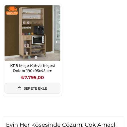
K118 Meşe Kahve Köşesi
Dolabı 190x95x45 cm
₺7.795,00
SEPETE EKLE
Evin Her Köşesinde Çözüm: Çok Amaçlı