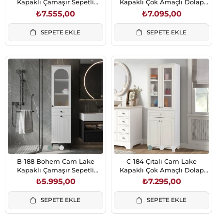
Kapaklı Çamaşır Sepetli
Kapaklı Çok Amaçlı Dolap
Banyo Dolabı Beyaz
60x40x180 cm Beyaz
₺7.555,00
₺7.095,00
60x40x180 cm
SEPETE EKLE
SEPETE EKLE
B-188 Bohem Cam Lake
C-184 Çıtalı Cam Lake
Kapaklı Çamaşır Sepetli
Kapaklı Çok Amaçlı Dolap
Banyo Dolabı Beyaz
180x60x40 cm Beyaz
₺5.995,00
₺7.295,00
SEPETE EKLE
SEPETE EKLE