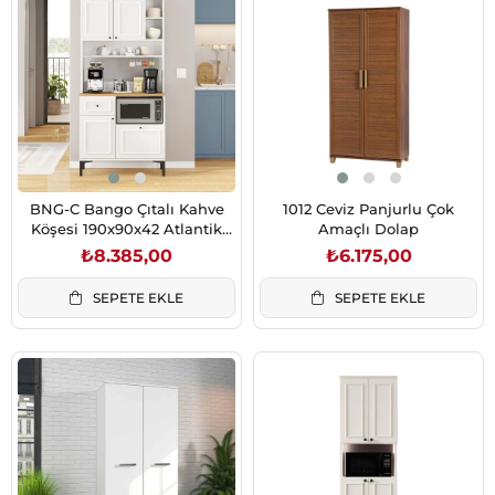
BNG-C Bango Çıtalı Kahve
1012 Ceviz Panjurlu Çok
Köşesi 190x90x42 Atlantik
Amaçlı Dolap
Çam Beyaz
₺8.385,00
₺6.175,00
SEPETE EKLE
SEPETE EKLE