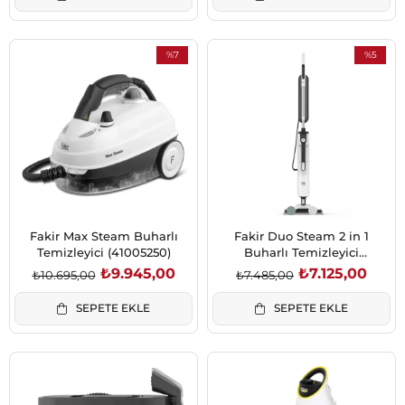
%7
%5
İndirim
İndirim
%7İndirim
%5İndirim
Fakir Max Steam Buharlı
Fakir Duo Steam 2 in 1
Temizleyici (41005250)
Buharlı Temizleyici
(41005249)
₺9.945,00
₺7.125,00
₺10.695,00
₺7.485,00
SEPETE EKLE
SEPETE EKLE