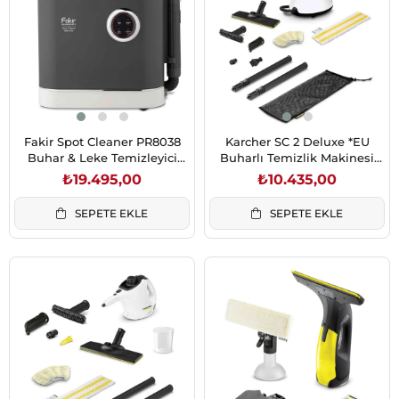
Fakir Spot Cleaner PR8038
Karcher SC 2 Deluxe *EU
Buhar & Leke Temizleyici
Buharlı Temizlik Makinesi
(41005210)
(1.513-400.0)
₺19.495,00
₺10.435,00
SEPETE EKLE
SEPETE EKLE