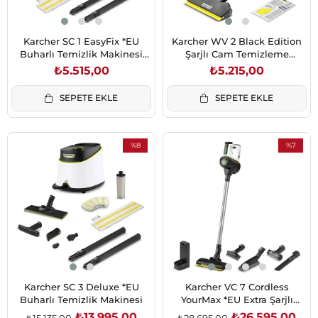
Karcher SC 1 EasyFix *EU
Karcher WV 2 Black Edition
Buharlı Temizlik Makinesi
Şarjlı Cam Temizleme
(1.516-401.0)
Makinesi (1.633-426.0)
₺5.515,00
₺5.215,00
SEPETE EKLE
SEPETE EKLE
%8
%7
İndirim
İndirim
%8İndirim
%7İndirim
Karcher SC 3 Deluxe *EU
Karcher VC 7 Cordless
Buharlı Temizlik Makinesi
YourMax *EU Extra Şarjlı
Dikey Süpürge (1.198-710.0)
₺13.995,00
₺26.595,00
₺15.135,00
₺28.695,00