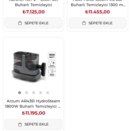
Buharlı Temizleyici
Buharlı Temizleyici 1300 ml
Tanklı
₺7.125,00
₺11.455,00
SEPETE EKLE
SEPETE EKLE
Arzum AR4351 HydroSteam
1800W Buharlı Temizleyici ve
Leke Çıkarıcı
₺11.195,00
SEPETE EKLE