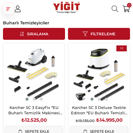
0
Buharlı Temizleyiciler
Üye Girişi
Üye Ol
Facebook İle Bağlan
SIRALAMA
FILTRELEME
Google İle Bağlan
%1
İndirim
%1İndirim
Karcher SC 3 EasyFix *EU
Karcher SC 3 Deluxe Textıle
Buharlı Temizlik Makinesi
Edıtıon *EU Buharlı Temizlik
(1.513-650.0)
Makinesi (1.513-435.0)
₺12.525,00
₺14.995,00
₺15.135,00
SEPETE EKLE
SEPETE EKLE