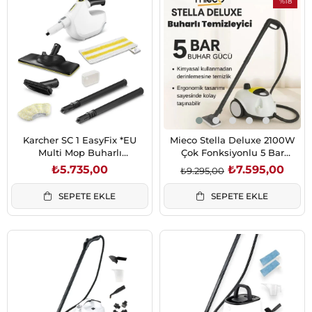
%18
İndirim
%18İndirim
Karcher SC 1 EasyFix *EU
Mieco Stella Deluxe 2100W
Multi Mop Buharlı
Çok Fonksiyonlu 5 Bar
Temizleyici (1.516-410.0)
Buharlı Temizleyici
₺5.735,00
₺7.595,00
₺9.295,00
SEPETE EKLE
SEPETE EKLE